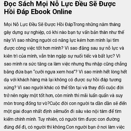
Đọc Sách Mọi Nỗ Lực Đều Sẽ Được
Hồi Đáp Ebook Online
Mọi Nỗ Lực Đều Sẽ Được Hồi ĐápTrong những năm tháng
gây dựng sự nghiệp, có khi nào bạn tự vấn bản thân như thế
này:Vì sao những người có năng lực kém hơn mình lại tìm
được công việc tốt hơn mình? Vì sao đằng sau sự nỗ lực và
kiên trì của mình, vẫn tràn ngập sự nuối tiếc và bất lực? Vì
sao mình ra sức tăng ca làm việc nhưng thu nhập cũng chẳng
bằng đứa bạn “cưỡi ngựa xem hoa”? Vì sao mình hết lòng hết
dạ với khách hàng mà lại không có được sự hồi đáp tương
xứng? Vì sao người khác có thể tồn tại và thay đổi cuộc đời
trở nên ngày một tốt hơn, còn mình thì mãi luẩn quẩn và suy
mòn trong đống tơ vò?Cuộc đời con người ta dần dần sẽ đến
một giai đoạn nhất định sẽmuốn đi sâu vào nội tâm để tìm
kiếm chính mình. Tuy nhiên, có người tìm được con đường
đúng để đi, có người thì không.Con người bạn ở nơi làm việc