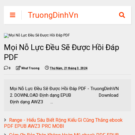
TruongDinhVn
Chia sẽ ebook,
các khóa học,
phần mềm học
Mọi Nỗ Lực Đều Sẽ Được Hồi Đáp
tập miễn phí
PDF
0
Nhut Truong
Thứ Năm, 21 tháng 3, 2024
Mọi Nỗ Lực Đều Sẽ Được Hồi Đáp PDF - TruongDinhVN
2. DOWNLOAD Định dạng EPUB Download
Định dạng AWZ3 ...
Range - Hiểu Sâu Biết Rộng Kiểu Gì Cũng Thắng ebook
PDF EPUB AWZ3 PRC MOBI