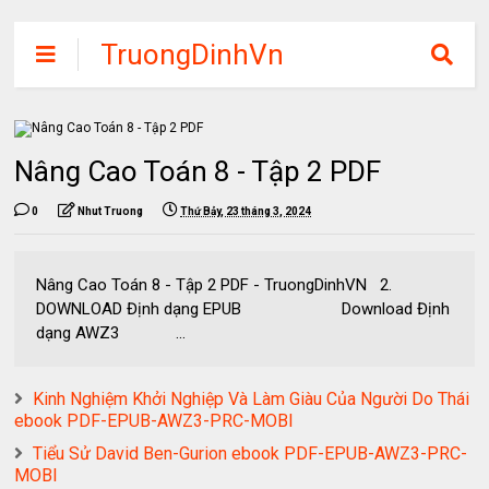
TruongDinhVn
Chia sẽ ebook,
các khóa học,
phần mềm học
Nâng Cao Toán 8 - Tập 2 PDF
tập miễn phí
0
Nhut Truong
Thứ Bảy, 23 tháng 3, 2024
Nâng Cao Toán 8 - Tập 2 PDF - TruongDinhVN 2.
DOWNLOAD Định dạng EPUB Download Định
dạng AWZ3 ...
Kinh Nghiệm Khởi Nghiệp Và Làm Giàu Của Người Do Thái
ebook PDF-EPUB-AWZ3-PRC-MOBI
Tiểu Sử David Ben-Gurion ebook PDF-EPUB-AWZ3-PRC-
MOBI