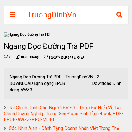
TruongDinhVn
Chia sẽ ebook,
các khóa học,
phần mềm học
Ngang Dọc Đường Trà PDF
tập miễn phí
0
Nhut Truong
Thứ Bảy, 23 tháng 3, 2024
Ngang Dọc Đường Trà PDF - TruongDinhVN 2.
DOWNLOAD Định dạng EPUB Download Định
dạng AWZ3 ...
Tài Chính Dành Cho Người Sợ Số - Thực Sự Hiểu Về Tài
Chính Doanh Nghiệp Trong Giai Đoạn Sinh Tồn ebook PDF-
EPUB-AWZ3-PRC-MOBI
Góc Nhìn Alan - Dành Tặng Doanh Nhân Việt Trong Thế