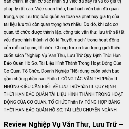
bản chính, là căn cứ xác nhận sự việc đã xảy ra và có giá trị
pháp lý rất cao. Việc soạn thảo, ban hành văn bản đã quan
trọng, việc lưu trữ, bảo quản an toàn và phát huy giá trị của
tài liệu lưu trữ còn quan trọng hơn nhiều. Do đó, khi các cơ
quan, tổ chức được thành lập, công tác văn thư, lưu trữ sẽ tất
yếu được hình thành vì đó là “huyết mạch” trọng hoạt động
của mỗi cơ quan, tổ chức. Chúng tôi xin trân trọng giới thiệu
cuốn sách “Nghiệp Vụ Văn Thư, Lưu Trữ Quy Định Thời Hạn
Bảo Quản Hồ Sơ, Tài Liệu Hình Thành Trong Hoạt Động Của
Cơ Quan, Tổ Chức, Doanh Nghiệp “Nội dung cuốn sách bao
gồm những phần sau:Phần I. CÔNG TÁC VĂN THƯPhần II.
NHỮNG ĐIỀU CẦN BIẾT VỀ LƯU TRỮPhần III. QUY ĐỊNH
THỜI HẠN BẢO QUẢN TÀI LIỆU HÌNH THÀNH TRONG HOẠT
ĐỘNG CỦA CƠ QUAN, TỔ CHỨCPhần IV. TỔNG HỢP BẢNG
THỜI HẠN BẢO QUẢN HỒ SƠ, TÀI LIỆU CHUYÊN NGÀNH
Review Nghiệp Vụ Văn Thư, Lưu Trữ –