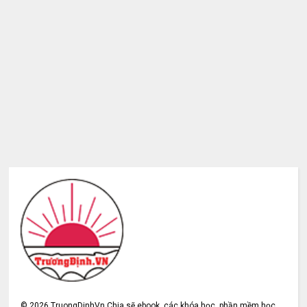
©
2026
TruongDinhVn Chia sẽ ebook, các khóa học, phần mềm học