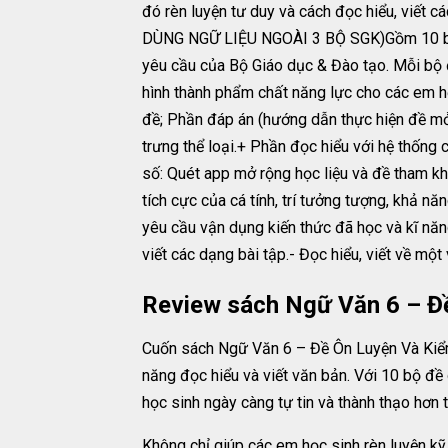
đó rèn luyện tư duy và cách đọc hiểu, viết
DÙNG NGỮ LIỆU NGOÀI 3 BỘ SGK)Gồm 10 bộ đ
yêu cầu của Bộ Giáo dục & Đào tạo. Mỗi bộ đ
hình thành phẩm chất năng lực cho các em họ
đề; Phần đáp án (hướng dẫn thực hiện đề mở)
trưng thể loại.+ Phần đọc hiểu với hệ thống 
số: Quét app mở rộng học liệu và đề tham k
tích cực của cá tính, trí tưởng tượng, khả nă
yêu cầu vận dụng kiến thức đã học và kĩ năn
viết các dạng bài tập.- Đọc hiểu, viết về mộ
Review sách Ngữ Văn 6 – Đ
Cuốn sách Ngữ Văn 6 – Đề Ôn Luyện Và Kiểm T
năng đọc hiểu và viết văn bản. Với 10 bộ đề
học sinh ngày càng tự tin và thành thạo hơn 
Không chỉ giúp các em học sinh rèn luyện kỹ