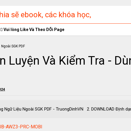
ia sẽ ebook, các khóa học,
ập miễn phí
Vui lòng Like Và Theo DÕi Page
n Luyện Và Kiểm Tra - Dù
024
- Dùng Ngữ Liệu Ngoài SGK PDF - TruongDinhVN 2. DOWNLOAD
EPUB-AWZ3-PRC-MOBI