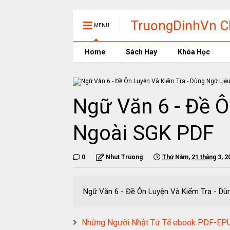
TruongDinhVn Ch
MENU
phần mềm học t
Home
Sách Hay
Khóa Học
Ngữ Văn 6 - Đề Ô
Ngoài SGK PDF
0
Nhut Truong
Thứ Năm, 21 tháng 3, 2
Ngữ Văn 6 - Đề Ôn Luyện Và Kiểm Tra 
Những Người Nhật Tử Tế ebook PDF-