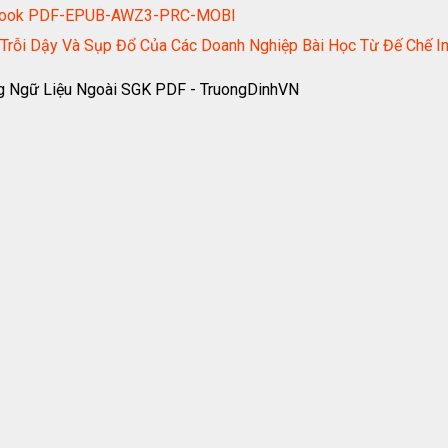
) ebook PDF-EPUB-AWZ3-PRC-MOBI
ự Trỗi Dậy Và Sụp Đổ Của Các Doanh Nghiệp Bài Học Từ Đế C
ng Ngữ Liệu Ngoài SGK PDF - TruongDinhVN