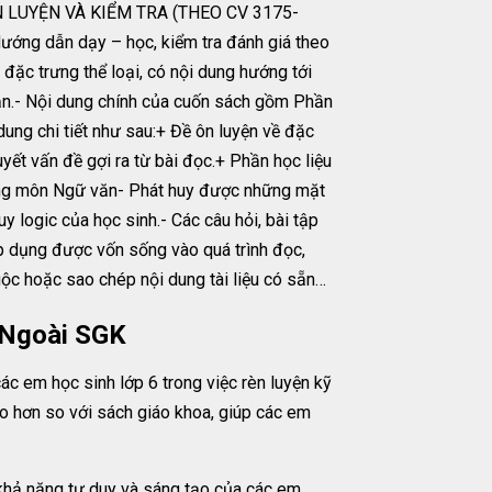
ĐỀ ÔN LUYỆN VÀ KIỂM TRA (THEO CV 3175-
ớng dẫn dạy – học, kiểm tra đánh giá theo
đặc trưng thể loại, có nội dung hướng tới
văn.- Nội dung chính của cuốn sách gồm Phần
ung chi tiết như sau:+ Đề ôn luyện về đặc
uyết vấn đề gợi ra từ bài đọc.+ Phần học liệu
rong môn Ngữ văn- Phát huy được những mặt
y logic của học sinh.- Các câu hỏi, bài tập
áp dụng được vốn sống vào quá trình đọc,
huộc hoặc sao chép nội dung tài liệu có sẵn…
 Ngoài SGK
c em học sinh lớp 6 trong việc rèn luyện kỹ
ao hơn so với sách giáo khoa, giúp các em
 khả năng tư duy và sáng tạo của các em.