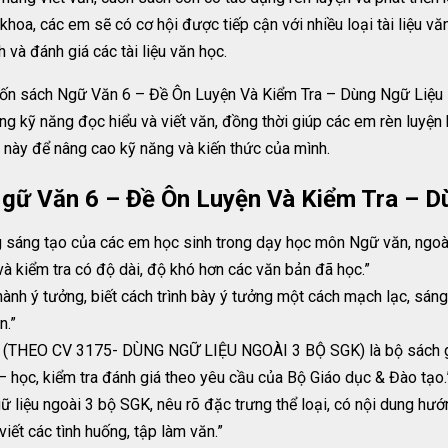
khoa, các em sẽ có cơ hội được tiếp cận với nhiều loại tài liệu v
 và đánh giá các tài liệu văn học.
i cuốn sách Ngữ Văn 6 – Đề Ôn Luyện Và Kiểm Tra – Dùng Ngữ Liệu
ng kỹ năng đọc hiểu và viết văn, đồng thời giúp các em rèn luyện
này để nâng cao kỹ năng và kiến thức của mình.
gữ Văn 6 – Đề Ôn Luyện Và Kiểm Tra – D
g sáng tạo của các em học sinh trong dạy học môn Ngữ văn, ngoài
à kiểm tra có độ dài, độ khó hơn các văn bản đã học.”
hành ý tưởng, biết cách trình bày ý tưởng một cách mạch lạc, sáng
n.”
THEO CV 3175- DÙNG NGỮ LIỆU NGOÀI 3 BỘ SGK) là bộ sách gồ
 học, kiểm tra đánh giá theo yêu cầu của Bộ Giáo dục & Đào tạo.
 liệu ngoài 3 bộ SGK, nêu rõ đặc trưng thể loại, có nội dung hướ
iết các tình huống, tập làm văn.”