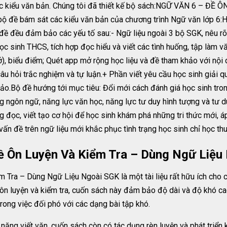
 các kiểu văn bản. Chúng tôi đã thiết kế bộ sách:NGỮ VĂN 6 – 
ề bám sát các kiểu văn bản của chương trình Ngữ văn lớp 6:Hư
ề đều đảm bảo các yếu tố sau:- Ngữ liệu ngoài 3 bộ SGK, nêu rõ 
c sinh THCS, tích hợp đọc hiểu và viết các tình huống, tập làm 
, biểu điểm; Quét app mở rộng học liệu và đề tham khảo với nội d
câu hỏi trắc nghiệm và tự luận.+ Phần viết yêu cầu học sinh giải q
hảo.Bộ đề hướng tới mục tiêu: Đổi mới cách đánh giá học sinh t
ng ngôn ngữ, năng lực văn học, năng lực tư duy hình tượng và tư du
g đọc, viết tạo cơ hội để học sinh khám phá những tri thức mới, 
t vấn đề trên ngữ liệu mới khắc phục tình trạng học sinh chỉ học t
ề Ôn Luyện Và Kiểm Tra – Dùng Ngữ Liệu
ra – Dùng Ngữ Liệu Ngoài SGK là một tài liệu rất hữu ích cho cá
 ôn luyện và kiểm tra, cuốn sách này đảm bảo độ dài và độ khó c
trong việc đối phó với các dạng bài tập khó.
 năng viết văn, cuốn sách còn có tác dụng rèn luyện và phát triển