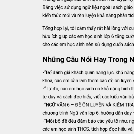
Bằng việc sử dụng ngữ liệu ngoài sách giáo 
kiến thức mới và rèn luyện khả năng phân tích
Tổng hợp lại, tôi cảm thấy rất hài lòng vớ
hữu ích giúp các em học sinh lớp 6 tăng cườ
cho các em học sinh nên sử dụng cuốn sách 
Những Câu Nói Hay Trong N
-“Để đánh giá khách quan năng lực, khả năn
khoa, các em cần làm thêm các đề ôn luyện v
-“Từ đó, các em học sinh có khả năng hình t
tư duy và cách đọc hiểu, viết các kiểu văn bả
-“NGỮ VĂN 6 – ĐỀ ÔN LUYỆN VÀ KIỂM TRA (
chương trình Ngữ văn lớp 6, hướng dẫn dạy –
-“Mỗi bộ đề đều đảm bảo các yếu tố như: ngữ
các em học sinh THCS, tích hợp đọc hiểu và v