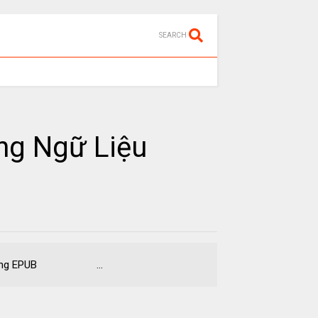
SEARCH
ng Ngữ Liệu
 Định dạng EPUB ...