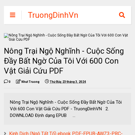
TruongDinhVn
Chia sẽ ebook,
các khóa học,
phần mềm học
Nông Trại Ngộ Nghĩnh - Cuộc Sống
tập miễn phí
Đầy Bất Ngờ Của Tôi Với 600 Con
Vật Giải Cứu PDF
0
Nhut Truong
Thứ Bảy, 23 tháng 3, 2024
Nông Trại Ngộ Nghĩnh - Cuộc Sống Đầy Bất Ngờ Của Tôi
Với 600 Con Vật Giải Cứu PDF - TruongDinhVN 2.
DOWNLOAD Định dạng EPUB ...
Kinh Dịch (Ngô Tất Tố) ebook PDF-EPUB-AWZ3-PRC-