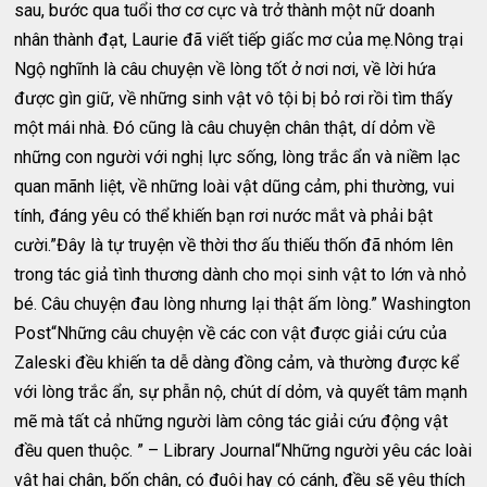
sau, bước qua tuổi thơ cơ cực và trở thành một nữ doanh
nhân thành đạt, Laurie đã viết tiếp giấc mơ của mẹ.Nông trại
Ngộ nghĩnh là câu chuyện về lòng tốt ở nơi nơi, về lời hứa
được gìn giữ, về những sinh vật vô tội bị bỏ rơi rồi tìm thấy
một mái nhà. Đó cũng là câu chuyện chân thật, dí dỏm về
những con người với nghị lực sống, lòng trắc ẩn và niềm lạc
quan mãnh liệt, về những loài vật dũng cảm, phi thường, vui
tính, đáng yêu có thể khiến bạn rơi nước mắt và phải bật
cười.”Đây là tự truyện về thời thơ ấu thiếu thốn đã nhóm lên
trong tác giả tình thương dành cho mọi sinh vật to lớn và nhỏ
bé. Câu chuyện đau lòng nhưng lại thật ấm lòng.” Washington
Post“Những câu chuyện về các con vật được giải cứu của
Zaleski đều khiến ta dễ dàng đồng cảm, và thường được kể
với lòng trắc ẩn, sự phẫn nộ, chút dí dỏm, và quyết tâm mạnh
mẽ mà tất cả những người làm công tác giải cứu động vật
đều quen thuộc. ” – Library Journal“Những người yêu các loài
vật hai chân, bốn chân, có đuôi hay có cánh, đều sẽ yêu thích