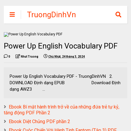
TruongDinhVn
Chia sẽ ebook,
các khóa học,
phần mềm học
Power Up English Vocabulary PDF
tập miễn phí
0
Nhut Truong
Chủ Nhật, 24 tháng 3, 2024
Power Up English Vocabulary PDF - TruongDinhVN 2.
DOWNLOAD Định dạng EPUB Download Định
dạng AWZ3 ...
Ebook Bí mật hành trình trở về của những đứa trẻ tự kỷ,
tăng động PDF Phần 2
Ebook Diệt Chủng PDF phần 2
Ebook Cuộc Chiến Với Hành Tinh Fantom (Tập 3) PDF