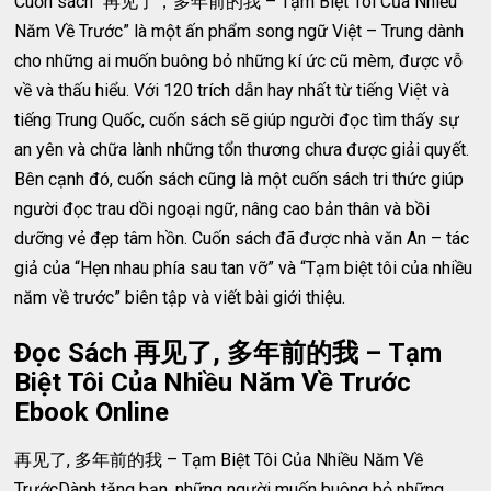
Cuốn sách “再见了，多年前的我 – Tạm Biệt Tôi Của Nhiều
Năm Về Trước” là một ấn phẩm song ngữ Việt – Trung dành
cho những ai muốn buông bỏ những kí ức cũ mèm, được vỗ
về và thấu hiểu. Với 120 trích dẫn hay nhất từ tiếng Việt và
tiếng Trung Quốc, cuốn sách sẽ giúp người đọc tìm thấy sự
an yên và chữa lành những tổn thương chưa được giải quyết.
Bên cạnh đó, cuốn sách cũng là một cuốn sách tri thức giúp
người đọc trau dồi ngoại ngữ, nâng cao bản thân và bồi
dưỡng vẻ đẹp tâm hồn. Cuốn sách đã được nhà văn An – tác
giả của “Hẹn nhau phía sau tan vỡ” và “Tạm biệt tôi của nhiều
năm về trước” biên tập và viết bài giới thiệu.
Đọc Sách 再见了, 多年前的我 – Tạm
Biệt Tôi Của Nhiều Năm Về Trước
Ebook Online
再见了, 多年前的我 – Tạm Biệt Tôi Của Nhiều Năm Về
TrướcDành tặng bạn, những người muốn buông bỏ những