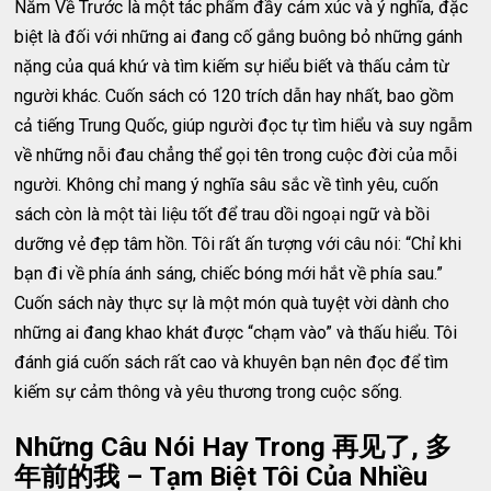
Năm Về Trước là một tác phẩm đầy cảm xúc và ý nghĩa, đặc
biệt là đối với những ai đang cố gắng buông bỏ những gánh
nặng của quá khứ và tìm kiếm sự hiểu biết và thấu cảm từ
người khác. Cuốn sách có 120 trích dẫn hay nhất, bao gồm
cả tiếng Trung Quốc, giúp người đọc tự tìm hiểu và suy ngẫm
về những nỗi đau chẳng thể gọi tên trong cuộc đời của mỗi
người. Không chỉ mang ý nghĩa sâu sắc về tình yêu, cuốn
sách còn là một tài liệu tốt để trau dồi ngoại ngữ và bồi
dưỡng vẻ đẹp tâm hồn. Tôi rất ấn tượng với câu nói: “Chỉ khi
bạn đi về phía ánh sáng, chiếc bóng mới hắt về phía sau.”
Cuốn sách này thực sự là một món quà tuyệt vời dành cho
những ai đang khao khát được “chạm vào” và thấu hiểu. Tôi
đánh giá cuốn sách rất cao và khuyên bạn nên đọc để tìm
kiếm sự cảm thông và yêu thương trong cuộc sống.
Những Câu Nói Hay Trong 再见了, 多
年前的我 – Tạm Biệt Tôi Của Nhiều