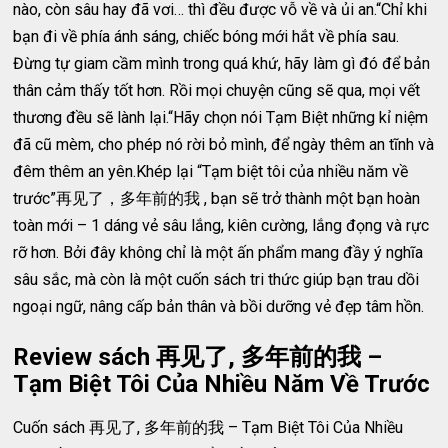
nào, còn sâu hay đã vơi… thì đều được vỗ về và ủi an.“Chỉ khi
bạn đi về phía ánh sáng, chiếc bóng mới hắt về phía sau.
Đừng tự giam cầm mình trong quá khứ, hãy làm gì đó để bản
thân cảm thấy tốt hơn. Rồi mọi chuyện cũng sẽ qua, mọi vết
thương đều sẽ lành lại.“Hãy chọn nói Tạm Biệt những kỉ niệm
đã cũ mèm, cho phép nó rời bỏ mình, để ngày thêm an tĩnh và
đêm thêm an yên.Khép lại “Tạm biệt tôi của nhiều năm về
trước”再见了，多年前的我 , bạn sẽ trở thành một bạn hoàn
toàn mới – 1 dáng vẻ sâu lắng, kiên cường, lắng đọng và rực
rỡ hơn. Bởi đây không chỉ là một ấn phẩm mang đầy ý nghĩa
sâu sắc, mà còn là một cuốn sách tri thức giúp bạn trau dồi
ngoại ngữ, nâng cấp bản thân và bồi dưỡng vẻ đẹp tâm hồn.
Review sách 再见了, 多年前的我 –
Tạm Biệt Tôi Của Nhiều Năm Về Trước
Cuốn sách 再见了, 多年前的我 – Tạm Biệt Tôi Của Nhiều