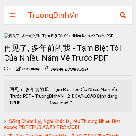
TruongDinhVn
Chia sẽ ebook,
các khóa học,
phần mềm học
再见了, 多年前的我 - Tạm Biệt Tôi
tập miễn phí
Của Nhiều Năm Về Trước PDF
0
Nhut Truong
Thứ Năm, 21 tháng 3, 2024
再见了, 多年前的我 - Tạm Biệt Tôi Của Nhiều Năm Về
Trước PDF - TruongDinhVN 2. DOWNLOAD Định dạng
EPUB Download Đị...
Sống Chậm Lại, Nghĩ Khác Đi, Yêu Thương Nhiều Hơn
ebook PDF EPUB AWZ3 PRC MOBI