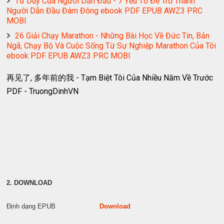
Tư Duy Của Người Dẫn Đầu - 7 Yếu Tố Để Trở Thành
Người Dẫn Đầu Đám Đông ebook PDF EPUB AWZ3 PRC
MOBI
26 Giải Chạy Marathon - Những Bài Học Về Đức Tin, Bản
Ngã, Chạy Bộ Và Cuộc Sống Từ Sự Nghiệp Marathon Của Tôi
ebook PDF EPUB AWZ3 PRC MOBI
再见了, 多年前的我 - Tạm Biệt Tôi Của Nhiều Năm Về Trước
PDF - TruongDinhVN
2. DOWNLOAD
Định dạng EPUB
Download