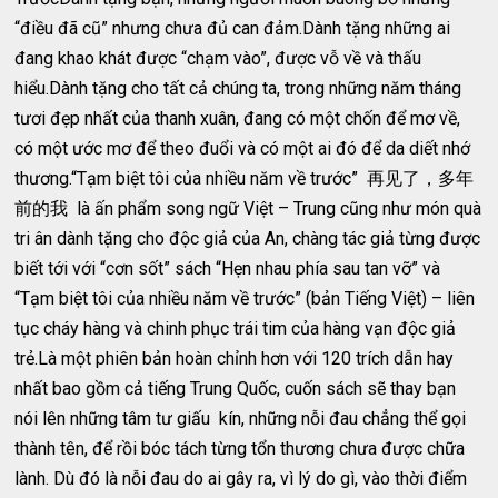
“điều đã cũ” nhưng chưa đủ can đảm.Dành tặng những ai
đang khao khát được “chạm vào”, được vỗ về và thấu
hiểu.Dành tặng cho tất cả chúng ta, trong những năm tháng
tươi đẹp nhất của thanh xuân, đang có một chốn để mơ về,
có một ước mơ để theo đuổi và có một ai đó để da diết nhớ
thương.“Tạm biệt tôi của nhiều năm về trước” 再见了，多年
前的我 là ấn phẩm song ngữ Việt – Trung cũng như món quà
tri ân dành tặng cho độc giả của An, chàng tác giả từng được
biết tới với “cơn sốt” sách “Hẹn nhau phía sau tan vỡ” và
“Tạm biệt tôi của nhiều năm về trước” (bản Tiếng Việt) – liên
tục cháy hàng và chinh phục trái tim của hàng vạn độc giả
trẻ.Là một phiên bản hoàn chỉnh hơn với 120 trích dẫn hay
nhất bao gồm cả tiếng Trung Quốc, cuốn sách sẽ thay bạn
nói lên những tâm tư giấu kín, những nỗi đau chẳng thể gọi
thành tên, để rồi bóc tách từng tổn thương chưa được chữa
lành. Dù đó là nỗi đau do ai gây ra, vì lý do gì, vào thời điểm