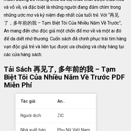
và vỗ về, và đặc biệt là những người đang đắm chìm trong
những ước mơ và kỷ niệm đẹp nhất của tuổi trẻ. Với “再见
了，多年前的我 – Tạm Biệt Tôi Của Nhiều Năm Về Trước”,
An mang đến cho độc giả một chốn để mơ về và một ai đó
để da diết nhớ thương. Cuốn sách đã chinh phục trái tim hàng
vạn độc giả trẻ và liên tục được ưa chuộng và cháy hàng tại
các cửa hàng sách.
Tải Sách 再见了, 多年前的我 – Tạm
Biệt Tôi Của Nhiều Năm Về Trước PDF
Miễn Phí
Tác giả:
An..
Người dịch:
ZIC.
Nhà xuất bản:
Phụ Nữ Việt Nam.