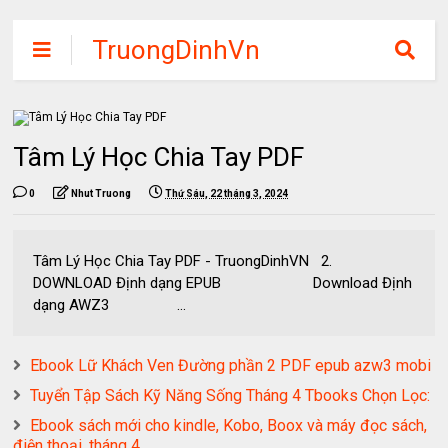
TruongDinhVn
Chia sẽ ebook,
các khóa học,
phần mềm học
Tâm Lý Học Chia Tay PDF
tập miễn phí
0
Nhut Truong
Thứ Sáu, 22 tháng 3, 2024
Tâm Lý Học Chia Tay PDF - TruongDinhVN 2.
DOWNLOAD Định dạng EPUB Download Định
dạng AWZ3 ...
Ebook Lữ Khách Ven Đường phần 2 PDF epub azw3 mobi
Tuyển Tập Sách Kỹ Năng Sống Tháng 4 Tbooks Chọn Lọc:
Ebook sách mới cho kindle, Kobo, Boox và máy đọc sách,
điện thoại. tháng 4