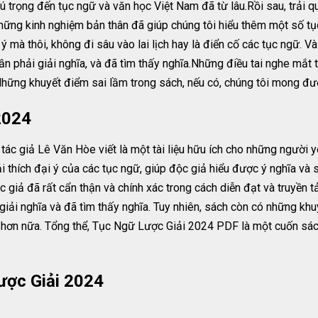
 trọng đến tục ngữ và văn học Việt Nam đã từ lâu.Rồi sau, trải qu
hững kinh nghiệm bản thân đã giúp chúng tôi hiểu thêm một số tục
ý mà thôi, không đi sâu vào lai lịch hay là điển cố các tục ngữ. Và
n phải giải nghĩa, và đã tìm thấy nghĩa.Những điều tai nghe mắt 
hững khuyết điểm sai lầm trong sách, nếu có, chúng tôi mong đượ
2024
c giả Lê Văn Hòe viết là một tài liệu hữu ích cho những người y
ải thích đại ý của các tục ngữ, giúp độc giả hiểu được ý nghĩa và
ác giả đã rất cẩn thận và chính xác trong cách diễn đạt và truyền t
i giải nghĩa và đã tìm thấy nghĩa. Tuy nhiên, sách còn có những k
n hơn nữa. Tổng thể, Tục Ngữ Lược Giải 2024 PDF là một cuốn sá
ược Giải 2024