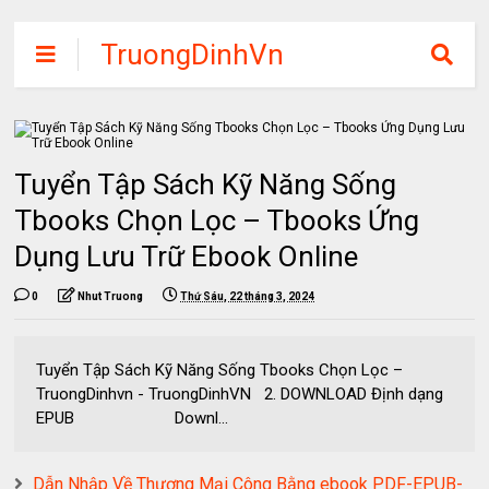
TruongDinhVn
Chia sẽ ebook,
các khóa học,
phần mềm học
Tuyển Tập Sách Kỹ Năng Sống
tập miễn phí
Tbooks Chọn Lọc – Tbooks Ứng
Dụng Lưu Trữ Ebook Online
0
Nhut Truong
Thứ Sáu, 22 tháng 3, 2024
Tuyển Tập Sách Kỹ Năng Sống Tbooks Chọn Lọc –
TruongDinhvn - TruongDinhVN 2. DOWNLOAD Định dạng
EPUB Downl...
Dẫn Nhập Về Thương Mại Công Bằng ebook PDF-EPUB-