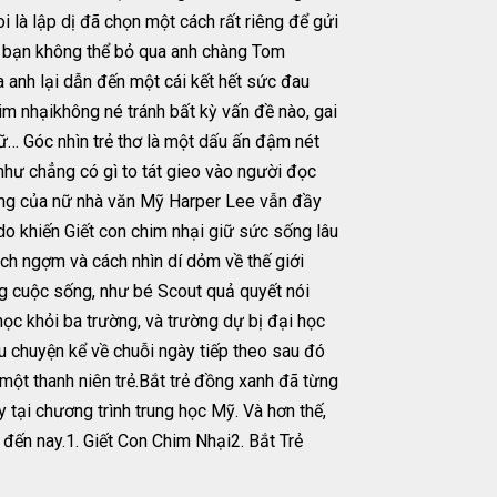
i là lập dị đã chọn một cách rất riêng để gửi
n, bạn không thể bỏ qua anh chàng Tom
ủa anh lại dẫn đến một cái kết hết sức đau
im nhạikhông né tránh bất kỳ vấn đề nào, gai
nữ… Góc nhìn trẻ thơ là một dấu ấn đậm nét
như chẳng có gì to tát gieo vào người đọc
ùng của nữ nhà văn Mỹ Harper Lee vẫn đầy
do khiến Giết con chim nhại giữ sức sống lâu
ịch ngợm và cách nhìn dí dỏm về thế giới
rong cuộc sống, như bé Scout quả quyết nói
học khỏi ba trường, và trường dự bị đại học
u chuyện kể về chuỗi ngày tiếp theo sau đó
 một thanh niên trẻ.Bắt trẻ đồng xanh đã từng
 tại chương trình trung học Mỹ. Và hơn thế,
đến nay.1. Giết Con Chim Nhại2. Bắt Trẻ