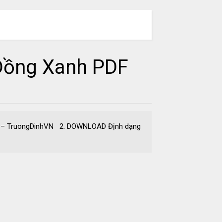
SEARCH
 Đồng Xanh PDF
F – TruongDinhVN 2. DOWNLOAD Định dạng