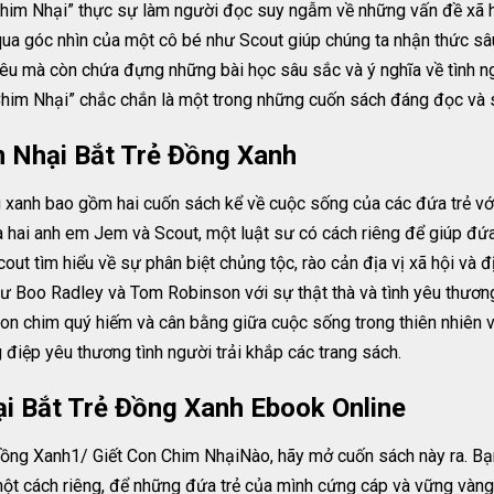
him Nhại” thực sự làm người đọc suy ngẫm về những vấn đề xã hộ
qua góc nhìn của một cô bé như Scout giúp chúng ta nhận thức s
 yêu mà còn chứa đựng những bài học sâu sắc và ý nghĩa về tình 
n Chim Nhại” chắc chắn là một trong những cuốn sách đáng đọc và
 Nhại Bắt Trẻ Đồng Xanh
 xanh bao gồm hai cuốn sách kể về cuộc sống của các đứa trẻ v
a hai anh em Jem và Scout, một luật sư có cách riêng để giúp đứ
t tìm hiểu về sự phân biệt chủng tộc, rào cản địa vị xã hội và đị
hư Boo Radley và Tom Robinson với sự thật thà và tình yêu thươn
con chim quý hiếm và cân bằng giữa cuộc sống trong thiên nhiên v
 điệp yêu thương tình người trải khắp các trang sách.
i Bắt Trẻ Đồng Xanh Ebook Online
ng Xanh1/ Giết Con Chim NhạiNào, hãy mở cuốn sách này ra. Bạn
một cách riêng, để những đứa trẻ của mình cứng cáp và vững vàn