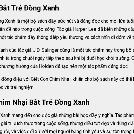
Bắt Trẻ Đồng Xanh
 Xanh là một bộ sách đầy sức hút và đáng đọc cho mọi lứa tuổi
ấn đề nào trong cuộc sống. Tác giả Harper Lee đã biến những câu
t tác phẩm đầy thông điệp yêu thương và cách nhìn dí dỏm về t
anh của tác giả J.D. Salinger cũng là một tác phẩm hay trong bộ
nh ta trong chuỗi ngày tiếp theo sau khi bị đuổi học khỏi trường. 
 vô phương hướng của Holden đã tạo nên một tác phẩm đáng đọc.
ự đồng điệu với Giết Con Chim Nhại, khiến cho bộ sách này có thể
 và trải nghiệm.
him Nhại Bắt Trẻ Đồng Xanh
 Xanh mang đến cho độc giả những bài học đầy ý nghĩa. Tác phẩm
 giá trị đích thực trong cuộc sống, những điều tốt đẹp và đúng đắ
gười, và việc đối xử với mọi người bằng tình yêu và sự tôn trọng l