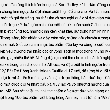
 người đàn ông thích trốn trong nhà Boo Radley, kẻ bị đám đông co
 chúng lâm nguy, đã đột nhiên xuất hiện để che chở. Và tất nhiê
p một cô gái da trắng, sự thật thà và suy nghĩ quá đỗi đơn giản c
Cho dù được kể dưới góc nhìn của một cô bé, cuốn sách Giết con ch
ân biệt chủng tộc, những định kiến khắt khe, sự trọng nam khinh 
. Trong sáng, hồn nhiên và đầy cảm xúc, những câu chuyện tưởng 
ra mắt, Giết con chim nhại, tác phẩm đầu tay và cũng là cuối c
 điệp yêu thương trải khắp các chương sách là một trong những lý 
quốc gia, nhiều thế hệ. Những độc giả nhí tìm cho mình các trò ngh
sâu xa trong tình cha con nhà Atticus, và đặc biệt là tình người t
.2/ Bắt Trẻ Đồng XanhHolden Caulfield, 17 tuổi, đã từng bị đuổi 
ậu lại trượt 4 trên 5 môn học và nhận được thông báo đuổi học. Câ
ào một cuộc đời tẻ nhạt, xấu xa, trụy lạc và vô phương hướng của
 tại Mỹ. Sau rất nhiều thị phi, tác phẩm đã được đưa vào giảng dạy
ột trong 100 tác phẩm viết bằng tiếng Anh hay nhất từ năm 1923 