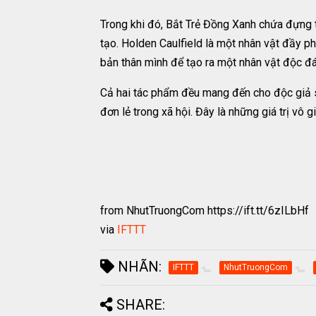
Trong khi đó, Bắt Trẻ Đồng Xanh chứa đựng t
tạo. Holden Caulfield là một nhân vật đầy p
bản thân mình để tạo ra một nhân vật độc đ
Cả hai tác phẩm đều mang đến cho độc giả s
đơn lẻ trong xã hội. Đây là những giá trị vô
from NhutTruongCom https://ift.tt/6zILbHf
via
IFTTT
NHÃN:
IFTTT
NhutTruongCom
SHARE: