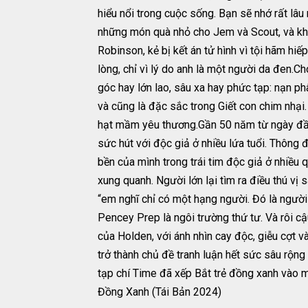
hiểu nổi trong cuộc sống. Bạn sẽ nhớ rất lâu
những món quà nhỏ cho Jem và Scout, và khi
Robinson, kẻ bị kết án tử hình vì tội hãm hiế
lòng, chỉ vì lý do anh là một người da đen.
góc hay lớn lao, sâu xa hay phức tạp: nạn ph
và cũng là đặc sắc trong Giết con chim nhại
hạt mầm yêu thương.Gần 50 năm từ ngày đầu 
sức hút với độc giả ở nhiều lứa tuổi. Thông
bền của mình trong trái tim độc giả ở nhiều 
xung quanh. Người lớn lại tìm ra điều thú vị 
“em nghĩ chỉ có một hạng người. Đó là người”
Pencey Prep là ngôi trường thứ tư. Và rôi c
của Holden, với ánh nhìn cay độc, giễu cợt v
trở thành chủ đề tranh luận hết sức sâu rộng
tạp chí Time đã xếp Bắt trẻ đồng xanh vào m
Đồng Xanh (Tái Bản 2024)