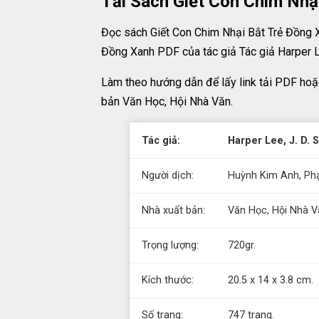
Tải Sách Giết Con Chim Nhạ
Đọc sách Giết Con Chim Nhại Bắt Trẻ Đồng X
Đồng Xanh PDF của tác giả Tác giả Harper L
Làm theo hướng dẫn để lấy link tải PDF hoặ
bản Văn Học, Hội Nhà Văn.
Tác giả:
Harper Lee, J. D. S
Người dịch:
Huỳnh Kim Anh, Ph
Nhà xuất bản:
Văn Học, Hội Nhà V
Trọng lượng:
720gr.
Kích thước:
20.5 x 14 x 3.8 cm.
Số trang:
747 trang.