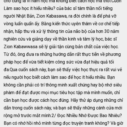
cho cùng là vì ham học mà không biết cách học mà thôi.Cuốn
Làm sao học ít hiểu nhiều? của bác sĩ tâm thần nổi tiếng
người Nhật Bản, Zion Kabasawa, ra đời chính là để phá vỡ
vòng luẩn quẩn ấy. Bằng kiến thức uyên thâm về cơ chế tiếp
nhận, hấp thu và xử lý thông tin của não bộ của hơn 30 năm
nghiên cứu và giảng dạy về thần kinh và tâm lý học, bác sĩ
Zion Kabawwasa sẽ lý giải tận cùng bản chất của việc học.
Từ đó, ông đưa ra những hướng dẫn rất thực tiễn về phương
pháp học để vừa tiết kiệm công sức vừa đạt hiệu quả tối
đa.Qua cuốn sách này, bạn sẽ thấy việc học thực ra rất vui vẻ
nếu người học biết cách làm sao để học ít hiểu nhiều. Bạn
không cần phải có trí thông minh xuất chúng hay bộ nhớ siêu
phàm để đạt được mọi mục tiêu học tập mà mình muốn, chỉ
cần bạn học được cách học đúng. Hãy thử áp dụng những chỉ
dẫn trong cuốn sách này, và bạn sẽ thấy những cánh cửa mới
rộng mở trước mắt mình.2/ Đọc Nhiều Nhớ Được Bao Nhiêu?
Bạn có nhớ hồi nhỏ mình từng đọc truyện tranh không? Và giờ