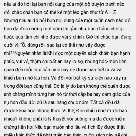
nếu ai đó hỏi lại bạn nội dung của một bộ truyện tranh nào
đó, chắc chắn bạn có thể kể một lèo gần như từ A – Z.
Nhưng nếu ai đó hỏi bạn nội dung của một cuốn sách nào đó
bạn đã đọc chừng một năm thì gần như bạn chẳng nhớ gì
hoặc quá lắm chỉ nhớ được vài ý chính. Giờ thì chắc bạn đang
cười vì: “Ồ, đúng rồi, sao lại có thể như vậy được
nhỉ?”Nguyên nhân là:Khi đọc một quyển sách khiến bạn hạnh
phúc, vui vẻ, thậm chí bất an hay lo sợ, những hóc-môn liên
quan đến mỗi loại cảm xúc này sẽ được não tiết ra và và
khiến bạn nhớ lâu hơn. Và đối với bất kỳ sự kiện nào xảy ra
trong đời bạn cũng thế. Đó là lý do bạn không thể quên được
anh chàng mình từng hẹn hò từ thời cấp ba hay cảm giác của
nụ hôn đầu đời dù là sau hàng chục năm. Tất cả đều đã
được khoa học chứng thực. Vì thế, Đọc nhiều nhớ được bao
nhiêu? không phải là lý thuyết nói suông mà đã được kiểm
chứng hẳn hoi.Nếu bạn muốn nhớ lâu và tích lũy được thật
nhiều kiến thức để phát triển bản thân, cuốn sách này sẽ chỉ