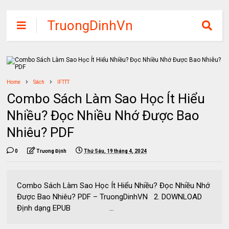
TruongDinhVn
Chia sẽ ebook,
các khóa học,
phần mềm học
Home
Sách
tập miễn phí
IFTTT
Combo Sách Làm Sao Học Ít Hiểu
Nhiều? Đọc Nhiều Nhớ Được Bao
Nhiêu? PDF
0
Trương Định
Thứ Sáu, 19 tháng 4, 2024
Combo Sách Làm Sao Học Ít Hiểu Nhiều? Đọc Nhiều Nhớ
Được Bao Nhiêu? PDF – TruongDinhVN 2. DOWNLOAD
Định dạng EPUB ...