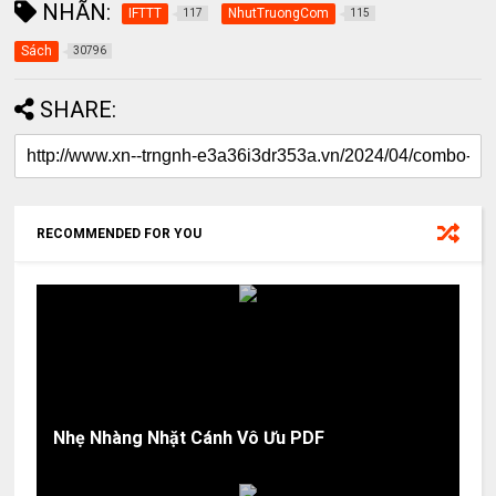
NHÃN:
IFTTT
NhutTruongCom
117
115
Sách
30796
SHARE:
RECOMMENDED FOR YOU
Nhẹ Nhàng Nhặt Cánh Vô Ưu PDF