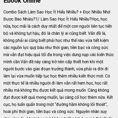
Ebook Online
Combo Sách Làm Sao Học Ít Hiểu Nhiều? + Đọc Nhiều Nhớ
Được Bao Nhiêu?1/ Làm Sao Học Ít Hiểu Nhiều?Học, học
nữa, học mãi là cách duy nhất để một con người liên tục tiến
bộ và không tụt hậu, đó là chân lý ai cũng biết. Vấn đề là,
không phải ai cũng biết phải học như thế nào vừa tiết kiệm
các nguồn lực quý báu như thời gian, tiền bạc và công sức
mà vẫn đạt hiệu quả tối đa trong việc dung nạp các kiến thức
mình cần.Vấn đề này càng trở nên cấp thiết hơn khi một
người bước vào giai đoạn trưởng thành, vừa phải ra đời đi
làm lại vừa muốn tiếp tục học thêm nhiều kiến thức mới. Có
một thực tế là nhiều người đi làm vẫn rất ham học, học rất
nhiều mà không thu được kết quả mong muốn. Càng không
đạt được kết quả mong muốn, lại càng cố học thêm nữa. Kết
cục, họ luẩn quẩn trong một “đường hầm không lối thoát”,
hoài phí thời gian, tiền bạc và công sức. Nguyên nhân suy