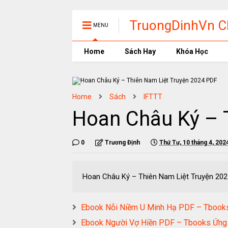
TruongDinhVn Ch
MENU
phần mềm học t
Home
Sách Hay
Khóa Học
Home
Sách
IFTTT
Hoan Châu Ký – 
0
Trương Định
Thứ Tư, 10 tháng 4, 202
Hoan Châu Ký – Thiên Nam Liệt Truyệ
Ebook Nỗi Niềm U Minh Hạ PDF – Tbooks
Ebook Người Vợ Hiền PDF – Tbooks Ứng 