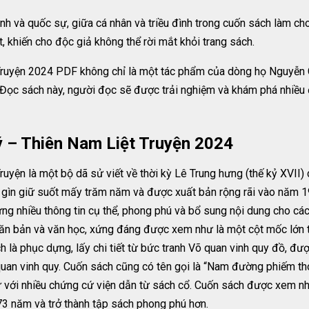
ình và quốc sự, giữa cá nhân và triều đình trong cuốn sách làm c
t, khiến cho độc giả không thể rời mắt khỏi trang sách.
ruyện 2024 PDF không chỉ là một tác phẩm của dòng họ Nguyễn C
. Đọc sách này, người đọc sẽ được trải nghiệm và khám phá nhiều 
 – Thiên Nam Liệt Truyện 2024
uyện là một bộ dã sử viết về thời kỳ Lê Trung hưng (thế kỷ XVII
 gìn giữ suốt mấy trăm năm và được xuất bản rộng rãi vào năm 
ng nhiều thông tin cụ thể, phong phú và bổ sung nội dung cho các
 bản và văn học, xứng đáng được xem như là một cột mốc lớn trê
h là phục dựng, lấy chi tiết từ bức tranh Võ quan vinh quy đồ, đượ
quan vinh quy. Cuốn sách cũng có tên gọi là “Nam đường phiếm th
 với nhiều chứng cứ viện dẫn từ sách cổ. Cuốn sách được xem nh
73 năm và trở thành tập sách phong phú hơn.