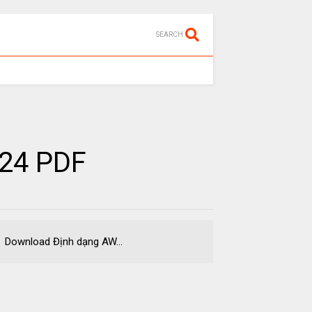
SEARCH
024 PDF
wnload Định dạng AW...