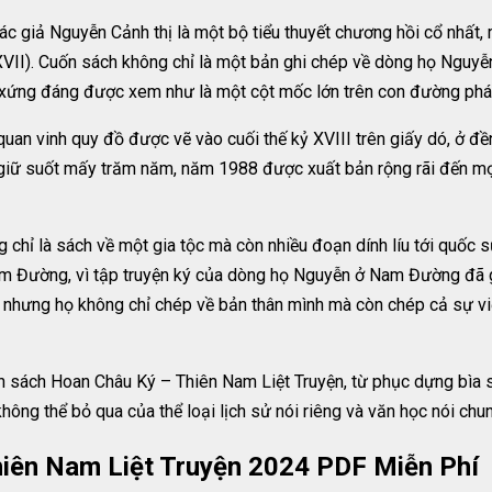
c giả Nguyễn Cảnh thị là một bộ tiểu thuyết chương hồi cổ nhất, 
 XVII). Cuốn sách không chỉ là một bản ghi chép về dòng họ Ngu
ứng đáng được xem như là một cột mốc lớn trên con đường phát tri
quan vinh quy đồ được vẽ vào cuối thế kỷ XVIII trên giấy dó, ở đ
 giữ suốt mấy trăm năm, năm 1988 được xuất bản rộng rãi đến mọ
chỉ là sách về một gia tộc mà còn nhiều đoạn dính líu tới quốc s
 Đường, vì tập truyện ký của dòng họ Nguyễn ở Nam Đường đã ghi
 nhưng họ không chỉ chép về bản thân mình mà còn chép cả sự vi
n sách Hoan Châu Ký – Thiên Nam Liệt Truyện, từ phục dựng bìa 
hông thể bỏ qua của thể loại lịch sử nói riêng và văn học nói chu
hiên Nam Liệt Truyện 2024 PDF Miễn Phí