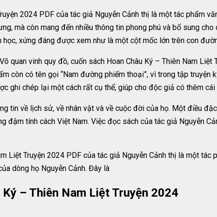
uyện 2024 PDF của tác giả Nguyễn Cảnh thị là một tác phẩm văn h
hưng, mà còn mang đến nhiều thông tin phong phú và bổ sung cho 
ọc, xứng đáng được xem như là một cột mốc lớn trên con đường ph
h Võ quan vinh quy đồ, cuốn sách Hoan Châu Ký – Thiên Nam Liệt 
phẩm còn có tên gọi “Nam đường phiếm thoại”, vì trong tập truy
 ghi chép lại một cách rất cụ thể, giúp cho độc giả có thêm cái n
g tin về lịch sử, về nhân vật và về cuộc đời của họ. Một điều đặc b
mang đậm tính cách Việt Nam. Việc đọc sách của tác giả Nguyễn Cản
m Liệt Truyện 2024 PDF của tác giả Nguyễn Cảnh thị là một tác 
 của dòng họ Nguyễn Cảnh. Đây là
 Ký – Thiên Nam Liệt Truyện 2024