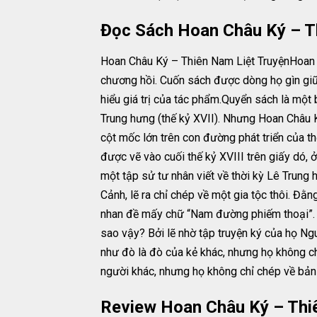
Đọc Sách Hoan Châu Ký – T
Hoan Châu Ký – Thiên Nam Liệt TruyệnHoan C
chương hồi. Cuốn sách được dòng họ gìn gi
hiểu giá trị của tác phẩm.Quyển sách là một 
Trung hưng (thế kỷ XVII). Nhưng Hoan Châu
cột mốc lớn trên con đường phát triển của thể
được vẽ vào cuối thế kỷ XVIII trên giấy dó, 
một tập sử tư nhân viết về thời kỳ Lê Trung
Cảnh, lẽ ra chỉ chép về một gia tộc thôi. Đằ
nhan đề mấy chữ “Nam đường phiếm thoại”. 
sao vậy? Bởi lẽ nhờ tập truyện ký của họ N
như đò là đò của kẻ khác, nhưng họ không c
người khác, nhưng họ không chỉ chép về bản 
Review Hoan Châu Ký – Thi