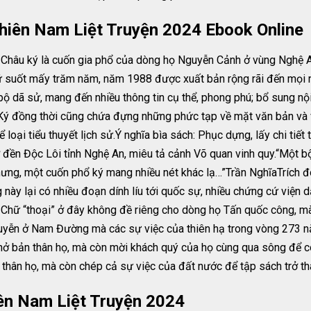
hiên Nam Liệt Truyện 2024 Ebook Online
hâu ký là cuốn gia phổ của dòng họ Nguyễn Cảnh ở vùng Nghệ An,
ữ suốt mấy trăm năm, năm 1988 được xuất bản rộng rãi đến mọi n
bộ dã sử, mang đến nhiều thông tin cụ thể, phong phú; bổ sung nội
 Ký đồng thời cũng chứa đựng những phức tạp về mặt văn bản và
 loại tiểu thuyết lịch sử.Ý nghĩa bìa sách: Phục dựng, lấy chi tiế
ở đền Độc Lôi tỉnh Nghệ An, miêu tả cảnh Võ quan vinh quy.“Một bộ
 hưng, một cuốn phổ ký mang nhiều nét khác lạ…”Trần NghĩaTrích 
ng này lại có nhiều đoạn dính líu tới quốc sự, nhiều chứng cứ viện
Chữ “thoại” ở đây không đề riêng cho dòng họ Tấn quốc công, 
guyễn ở Nam Đường mà các sự việc của thiên hạ trong vòng 273 nă
hở bản thân họ, mà còn mời khách quý của họ cùng qua sông để c
thân họ, mà còn chép cả sự việc của đất nước để tập sách trở th
ên Nam Liệt Truyện 2024