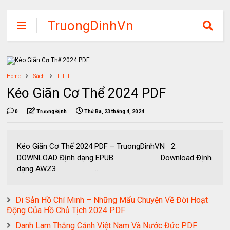
TruongDinhVn
Chia sẽ ebook,
các khóa học,
phần mềm học
Home
Sách
IFTTT
tập miễn phí
Kéo Giãn Cơ Thể 2024 PDF
0
Trương Định
Thứ Ba, 23 tháng 4, 2024
Kéo Giãn Cơ Thể 2024 PDF – TruongDinhVN 2.
DOWNLOAD Định dạng EPUB Download Định
dạng AWZ3 ...
Di Sản Hồ Chí Minh – Những Mẩu Chuyện Về Đời Hoạt
Động Của Hồ Chủ Tịch 2024 PDF
Danh Lam Thắng Cảnh Việt Nam Và Nước Đức PDF