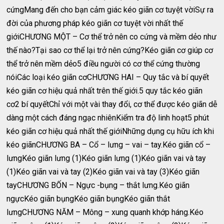
cứngMang đến cho bạn cảm giác kéo giãn cơ tuyệt vờiSự ra
đời của phương pháp kéo giãn cơ tuyệt vời nhất thế
giớiCHƯƠNG MỘT – Cơ thể trở nên co cứng và mềm dẻo như
thế nào?Tại sao cơ thể lại trở nên cứng?Kéo giãn cơ giúp cơ
thể trở nên mềm dẻo5 điều người có cơ thể cứng thường
nóiCác loại kéo giãn cơCHƯƠNG HAI – Quy tắc và bí quyết
kéo giãn cơ hiệu quả nhất trên thế giới.5 quy tắc kéo giãn
cơ2 bí quyếtChỉ với một vài thay đổi, cơ thể được kéo giãn dễ
dàng một cách đáng ngạc nhiênKiểm tra độ linh hoạt5 phút
kéo giãn cơ hiệu quả nhất thế giớiNhững dụng cụ hữu ích khi
kéo giãnCHƯƠNG BA – Cổ – lưng – vai – tay.Kéo giãn cổ –
lưngKéo giãn lưng (1)Kéo giãn lưng (1)Kéo giãn vai và tay
(1)Kéo giãn vai và tay (2)Kéo giãn vai và tay (3)Kéo giãn
tayCHƯƠNG BỐN – Ngực -bụng – thắt lưng.Kéo giãn
ngựcKéo giãn bụngKéo giãn bụngKéo giãn thắt
lưngCHƯƠNG NĂM – Mông – xung quanh khớp háng.Kéo