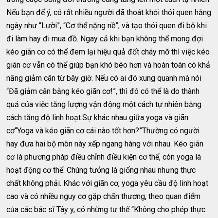
Nếu bạn để ý, có rất nhiều người đã thoát khỏi thói quen hằng
ngày như “Lười”, “Cơ thể nặng nề”, và tạo thói quen đi bộ khi
đi làm hay đi mua đồ. Ngay cả khi bạn không thể mong đợi
kéo giãn cơ có thể đem lại hiệu quả đốt cháy mỡ thì việc kéo
giãn cơ vẫn có thể giúp bạn khó béo hơn và hoàn toàn có khả
năng giảm cân từ bây giờ. Nếu có ai đó xung quanh mà nói
“Đã giảm cân bằng kéo giãn cơ!”, thì đó có thể là do thành
quả của việc tăng lượng vận động một cách tự nhiên bằng
cách tăng độ linh hoạt.Sự khác nhau giữa yoga và giãn
cơ“Yoga và kéo giãn cơ cái nào tốt hơn?”Thường có người
hay đưa hai bộ môn này xếp ngang hàng với nhau. Kéo giãn
cơ là phương pháp điều chỉnh điều kiện cơ thể, còn yoga là
hoạt động cơ thể. Chúng tưởng là giống nhau nhưng thực
chất không phải. Khác với giãn cơ, yoga yêu cầu độ linh hoạt
cao và có nhiều nguy cơ gặp chấn thương, theo quan điểm
của các bác sĩ Tây y, có những tư thế “Không cho phép thực