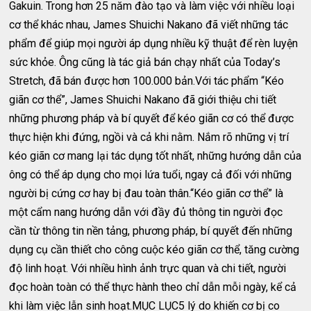
Gakuin. Trong hơn 25 năm đào tạo và làm việc với nhiều loại
cơ thể khác nhau, James Shuichi Nakano đã viết những tác
phẩm để giúp mọi người áp dụng nhiều kỹ thuật để rèn luyện
sức khỏe. Ông cũng là tác giả bán chạy nhất của Today’s
Stretch, đã bán được hơn 100.000 bản.Với tác phẩm “Kéo
giãn cơ thể”, James Shuichi Nakano đã giới thiệu chi tiết
những phương pháp và bí quyết để kéo giãn cơ có thể được
thực hiện khi đứng, ngồi và cả khi nằm. Nắm rõ những vị trí
kéo giãn cơ mang lại tác dụng tốt nhất, những hướng dẫn của
ông có thể áp dụng cho mọi lứa tuổi, ngay cả đối với những
người bị cứng cơ hay bị đau toàn thân.“Kéo giãn cơ thể” là
một cẩm nang hướng dẫn với đầy đủ thông tin người đọc
cần từ thông tin nền tảng, phương pháp, bí quyết đến những
dụng cụ cần thiết cho công cuộc kéo giãn cơ thể, tăng cường
độ linh hoạt. Với nhiều hình ảnh trực quan và chi tiết, người
đọc hoàn toàn có thể thực hành theo chỉ dẫn mỗi ngày, kể cả
khi làm việc lẫn sinh hoạt.MỤC LỤC5 lý do khiến cơ bị co