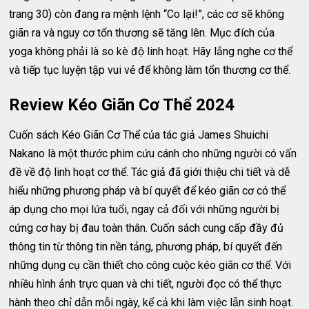
trang 30) còn đang ra mệnh lệnh “Co lại!”, các cơ sẽ không
giãn ra và nguy cơ tổn thương sẽ tăng lên. Mục đích của
yoga không phải là so kè độ linh hoạt. Hãy lắng nghe cơ thể
và tiếp tục luyện tập vui vẻ để không làm tổn thương cơ thể.
Review Kéo Giãn Cơ Thể 2024
Cuốn sách Kéo Giãn Cơ Thể của tác giả James Shuichi
Nakano là một thước phim cứu cánh cho những người có vấn
đề về độ linh hoạt cơ thể. Tác giả đã giới thiệu chi tiết và dễ
hiểu những phương pháp và bí quyết để kéo giãn cơ có thể
áp dụng cho mọi lứa tuổi, ngay cả đối với những người bị
cứng cơ hay bị đau toàn thân. Cuốn sách cung cấp đầy đủ
thông tin từ thông tin nền tảng, phương pháp, bí quyết đến
những dụng cụ cần thiết cho công cuộc kéo giãn cơ thể. Với
nhiều hình ảnh trực quan và chi tiết, người đọc có thể thực
hành theo chỉ dẫn mỗi ngày, kể cả khi làm việc lẫn sinh hoạt.