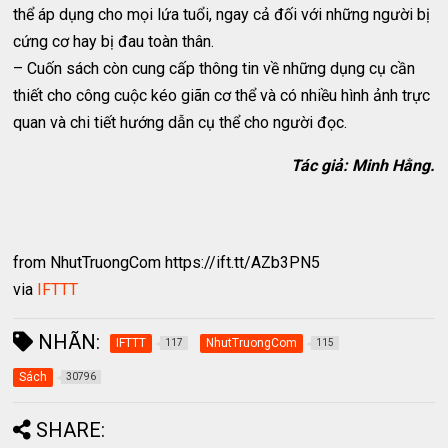
thể áp dụng cho mọi lứa tuổi, ngay cả đối với những người bị
cứng cơ hay bị đau toàn thân.
– Cuốn sách còn cung cấp thông tin về những dụng cụ cần
thiết cho công cuộc kéo giãn cơ thể và có nhiều hình ảnh trực
quan và chi tiết hướng dẫn cụ thể cho người đọc.
Tác giả: Minh Hằng.
from NhutTruongCom https://ift.tt/AZb3PN5
via
IFTTT
NHÃN:
IFTTT
NhutTruongCom
117
115
Sách
30796
SHARE: