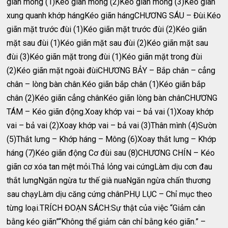
giãn mông (1)Kéo giãn mông (2)Kéo giãn mông (3)Kéo giãn
xung quanh khớp hángKéo giãn hángCHƯƠNG SÁU – Đùi.Kéo
giãn mặt trước đùi (1)Kéo giãn mặt trước đùi (2)Kéo giãn
mặt sau đùi (1)Kéo giãn mặt sau đùi (2)Kéo giãn mặt sau
đùi (3)Kéo giãn mặt trong đùi (1)Kéo giãn mặt trong đùi
(2)Kéo giãn mặt ngoài đùiCHƯƠNG BẢY – Bắp chân – cẳng
chân – lòng bàn chân.Kéo giãn bắp chân (1)Kéo giãn bắp
chân (2)Kéo giãn cẳng chânKéo giãn lòng bàn chânCHƯƠNG
TÁM – Kéo giãn động.Xoay khớp vai – bả vai (1)Xoay khớp
vai – bả vai (2)Xoay khớp vai – bả vai (3)Thân mình (4)Sườn
(5)Thắt lưng – Khớp háng – Mông (6)Xoay thắt lưng – Khớp
háng (7)Kéo giãn động Cơ đùi sau (8)CHƯƠNG CHÍN – Kéo
giãn cơ xóa tan mệt mỏi.Thả lỏng vai cứngLàm dịu cơn đau
thắt lưngNgăn ngừa tư thế già nuaNgăn ngừa chấn thương
sau chạyLàm dịu căng cứng chânPHỤ LỤC – Chỉ mục theo
từng loại.TRÍCH ĐOẠN SÁCH:Sự thật của việc “Giảm cân
bằng kéo giãn”“Không thể giảm cân chỉ bằng kéo giãn.” –