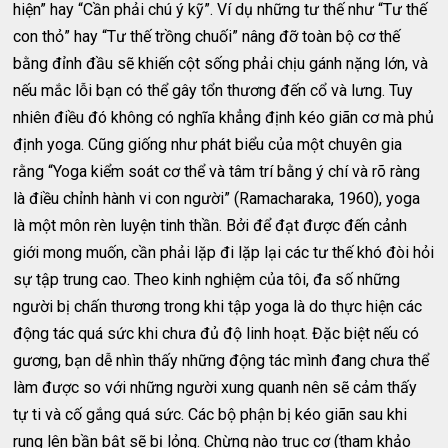
hiện” hay “Cần phải chú ý kỹ”. Ví dụ những tư thế như “Tư thế
con thỏ” hay “Tư thế trồng chuối” nâng đỡ toàn bộ cơ thế
bằng đỉnh đầu sẽ khiến cột sống phải chịu gánh nặng lớn, và
nếu mắc lỗi bạn có thể gây tổn thương đến cổ và lưng. Tuy
nhiên điều đó không có nghĩa khẳng định kéo giãn cơ mà phủ
định yoga. Cũng giống như phát biểu của một chuyên gia
rằng “Yoga kiểm soát cơ thể và tâm trí bằng ý chí và rõ ràng
là điều chỉnh hành vi con người” (Ramacharaka, 1960), yoga
là một môn rèn luyện tinh thần. Bởi để đạt được đến cảnh
giới mong muốn, cần phải lặp đi lặp lại các tư thế khó đòi hỏi
sự tập trung cao. Theo kinh nghiệm của tôi, đa số những
người bị chấn thương trong khi tập yoga là do thực hiện các
động tác quá sức khi chưa đủ độ linh hoạt. Đặc biệt nếu có
gương, bạn dễ nhìn thấy những động tác mình đang chưa thể
làm được so với những người xung quanh nên sẽ cảm thấy
tự ti và cố gắng quá sức. Các bộ phận bị kéo giãn sau khi
rung lên bần bật sẽ bị lỏng. Chừng nào trục cơ (tham khảo