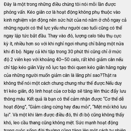
Đây là một trong những điều chúng tôi nói mỗi lần được
phỏng vấn. Kéo giãn cơ là hoạt động không phụ thuộc vào
kinh nghiệm vận động nên sức hút của nó nằm ở chỗ ngay cả
những người có thể lực yếu như người cao tuổi cũng có thể
ngay lập tức bắt đầu. Thay vào đó, lượng calo tiêu thụ cực
kỳ ít, nhiều hơn so với khi nghỉ ngơi nhưng chỉ bằng một nửa
khi đi bộ. Ngay cả khi tập trong 30 phút thì cũng chỉ ở mức
độ 2 viên kẹo với khoảng 40~50 calo, rất khó giảm cân nếu
chỉ tập kéo giãn.Vậy nỗ lực tạo thói quen kéo giãn hằng ngày
của những người muốn giảm cân là lãng phí sao?Thật ra
không thể nói một cách chung chung như thế được.Nếu duy
trì kéo giãn, độ linh hoạt của cơ bắp sẽ tăng lên thúc đẩy lưu
thông máu. Kết quả là bạn có thể cảm nhận được “Cơ thể dễ
hoạt động”, “Giảm căng cứng hay đau mỏi”, “Mệt mỏi khó lưu
lại”. Và một khi làm được điều đó, thì đi bộ cũng không thấy
khó, leo cầu thang cũng không mệt. Sức mạnh hoạt động
trong cuộc sống đời thường cũng tăng lên một cách tự nhiên.