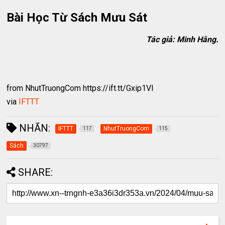
Bài Học Từ Sách Mưu Sát
Tác giả: Minh Hằng.
from NhutTruongCom https://ift.tt/Gxip1Vl
via
IFTTT
NHÃN:
IFTTT
NhutTruongCom
117
115
Sách
30797
SHARE: