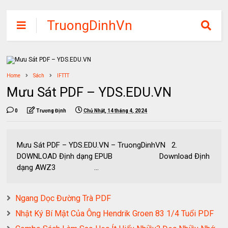
TruongDinhVn
Chia sẽ ebook,
các khóa học,
phần mềm học
Home
Sách
IFTTT
tập miễn phí
Mưu Sát PDF – YDS.EDU.VN
0
Trương Định
Chủ Nhật, 14 tháng 4, 2024
Mưu Sát PDF – YDS.EDU.VN – TruongDinhVN 2.
DOWNLOAD Định dạng EPUB Download Định
dạng AWZ3 ...
Ngang Dọc Đường Trà PDF
Nhật Ký Bí Mật Của Ông Hendrik Groen 83 1/4 Tuổi PDF