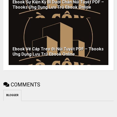
Ebook Sự Kiện Kỳ Bí Dưới Chân Núi Tuyết PDF –
Tbooks Ứng Dụng Lưu Trữ Ebook Online
Ebook Vé Cáp Treo Đi Núi Tuyết PDF – Tbooks
Ứng Dụng Lưu Trữ Ebook Online
COMMENTS
BLOGGER