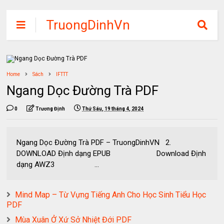
TruongDinhVn
Chia sẽ ebook,
các khóa học,
phần mềm học
Home
Sách
IFTTT
tập miễn phí
Ngang Dọc Đường Trà PDF
0
Trương Định
Thứ Sáu, 19 tháng 4, 2024
Ngang Dọc Đường Trà PDF – TruongDinhVN 2.
DOWNLOAD Định dạng EPUB Download Định
dạng AWZ3 ...
Mind Map – Từ Vựng Tiếng Anh Cho Học Sinh Tiểu Học
PDF
Mùa Xuân Ở Xứ Sở Nhiệt Đới PDF