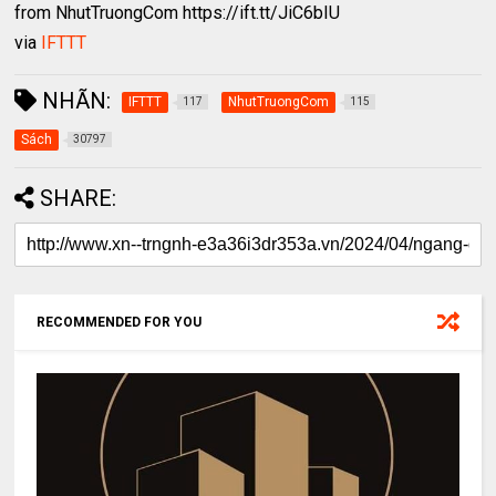
from NhutTruongCom https://ift.tt/JiC6bIU
via
IFTTT
NHÃN:
IFTTT
NhutTruongCom
117
115
Sách
30797
SHARE:
RECOMMENDED FOR YOU