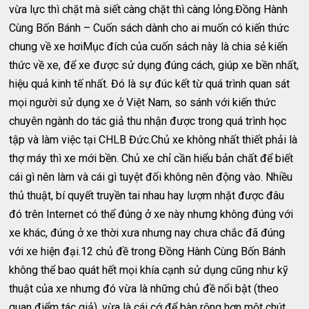
vừa lực thì chặt mà siết càng chặt thì càng lỏng.Đồng Hành
Cùng Bốn Bánh – Cuốn sách dành cho ai muốn có kiến thức
chung về xe hơiMục đích của cuốn sách này là chia sẻ kiến
thức về xe, để xe được sử dụng đúng cách, giúp xe bền nhất,
hiệu quả kinh tế nhất. Đó là sự đúc kết từ quá trình quan sát
mọi người sử dụng xe ở Việt Nam, so sánh với kiến thức
chuyên ngành do tác giả thu nhận được trong quá trình học
tập và làm việc tại CHLB Đức.Chủ xe không nhất thiết phải là
thợ máy thì xe mới bền. Chủ xe chỉ cần hiểu bản chất để biết
cái gì nên làm và cái gì tuyệt đối không nên động vào. Nhiều
thủ thuật, bí quyết truyền tai nhau hay lượm nhặt được đâu
đó trên Internet có thể đúng ở xe này nhưng không đúng với
xe khác, đúng ở xe thời xưa nhưng nay chưa chắc đã đúng
với xe hiện đại.12 chủ đề trong Đồng Hành Cùng Bốn Bánh
không thể bao quát hết mọi khía cạnh sử dụng cũng như kỹ
thuật của xe nhưng đó vừa là những chủ đề nổi bật (theo
quan điểm tác giả), vừa là cái cớ để bàn rộng hơn một chút,