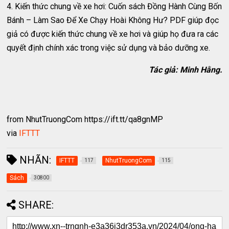
4. Kiến thức chung về xe hơi: Cuốn sách Đồng Hành Cùng Bốn
Bánh – Làm Sao Để Xe Chạy Hoài Không Hư? PDF giúp đọc
giả có được kiến thức chung về xe hơi và giúp họ đưa ra các
quyết định chính xác trong việc sử dụng và bảo dưỡng xe.
Tác giả: Minh Hằng.
from NhutTruongCom https://ift.tt/qa8gnMP
via
IFTTT
NHÃN:
IFTTT
NhutTruongCom
117
115
Sách
30800
SHARE: