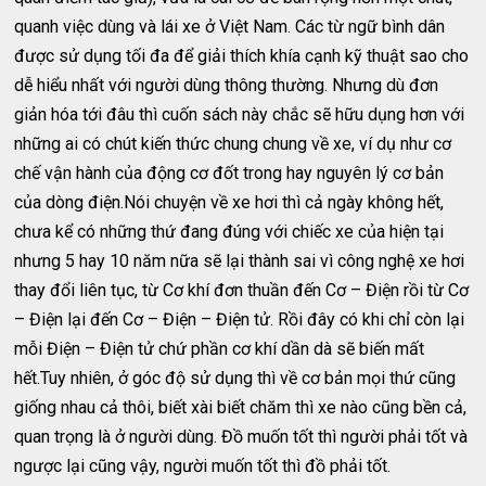
quanh việc dùng và lái xe ở Việt Nam. Các từ ngữ bình dân
được sử dụng tối đa để giải thích khía cạnh kỹ thuật sao cho
dễ hiểu nhất với người dùng thông thường. Nhưng dù đơn
giản hóa tới đâu thì cuốn sách này chắc sẽ hữu dụng hơn với
những ai có chút kiến thức chung chung về xe, ví dụ như cơ
chế vận hành của động cơ đốt trong hay nguyên lý cơ bản
của dòng điện.Nói chuyện về xe hơi thì cả ngày không hết,
chưa kể có những thứ đang đúng với chiếc xe của hiện tại
nhưng 5 hay 10 năm nữa sẽ lại thành sai vì công nghệ xe hơi
thay đổi liên tục, từ Cơ khí đơn thuần đến Cơ – Điện rồi từ Cơ
– Điện lại đến Cơ – Điện – Điện tử. Rồi đây có khi chỉ còn lại
mỗi Điện – Điện tử chứ phần cơ khí dần dà sẽ biến mất
hết.Tuy nhiên, ở góc độ sử dụng thì về cơ bản mọi thứ cũng
giống nhau cả thôi, biết xài biết chăm thì xe nào cũng bền cả,
quan trọng là ở người dùng. Đồ muốn tốt thì người phải tốt và
ngược lại cũng vậy, người muốn tốt thì đồ phải tốt.