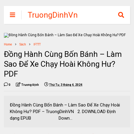
TruongDinhVn
Chia sẽ ebook,
các khóa học,
phần mềm học
Home
Sách
IFTTT
tập miễn phí
Đồng Hành Cùng Bốn Bánh – Làm
Sao Để Xe Chạy Hoài Không Hư?
PDF
0
Trương Định
Thứ Tư, 3 tháng 4, 2024
Đồng Hành Cùng Bốn Bánh – Làm Sao Để Xe Chạy Hoài
Không Hư? PDF – TruongDinhVN 2. DOWNLOAD Định
dạng EPUB Down...