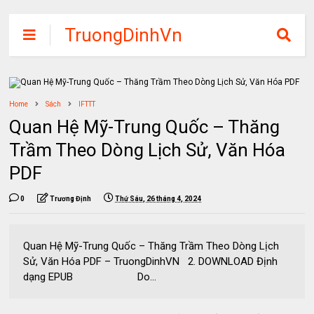
TruongDinhVn
Chia sẽ ebook,
các khóa học,
phần mềm học
Home
Sách
IFTTT
tập miễn phí
Quan Hệ Mỹ-Trung Quốc – Thăng
Trầm Theo Dòng Lịch Sử, Văn Hóa
PDF
0
Trương Định
Thứ Sáu, 26 tháng 4, 2024
Quan Hệ Mỹ-Trung Quốc – Thăng Trầm Theo Dòng Lịch
Sử, Văn Hóa PDF – TruongDinhVN 2. DOWNLOAD Định
dạng EPUB Do...