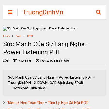
TruongDinhVn
Chia sẽ ebook,
các khóa học,
phần mềm học
Home
Sách
IFTTT
tập miễn phí
Sức Mạnh Của Sự Lắng Nghe –
Power Listening PDF
0
Trương Định
Thứ Bảy, 27 tháng 4, 2024
Sức Mạnh Của Sự Lắng Nghe – Power Listening PDF –
TruongDinhVN 2. DOWNLOAD Định dạng EPUB
Download Định dạng ...
Tâm Lý Học Toàn Thư – Tâm Lý Học Xã Hội PDF