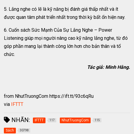
5. Lắng nghe có lẽ là kỹ năng bị đánh giá thấp nhất và ít
được quan tâm phát triển nhất trong thời kỳ bất ổn hiện nay.
6. Cuốn sách Sức Mạnh Của Sự Lắng Nghe – Power
Listening giúp mọi người nâng cao kỹ năng lắng nghe, từ đó
góp phần mang lại thành công lớn hơn cho bản thân và tổ
chức.
Tác giả: Minh Hằng.
from NhutTruongCom https://ift.tt/93c6qRu
via
IFTTT
NHÃN:
IFTTT
NhutTruongCom
117
115
Sách
30798