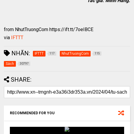
Tác giả: Minh Hằng.
from NhutTruongCom https://ift.tt/7oeIBCE
via
IFTTT
NHÃN:
IFTTT
NhutTruongCom
117
115
Sách
30797
SHARE:
RECOMMENDED FOR YOU