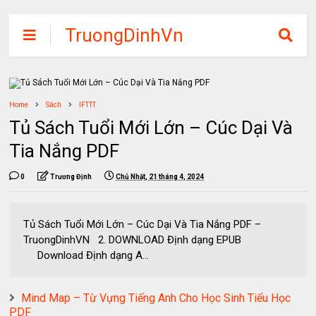
TruongDinhVn
Chia sẽ ebook,
các khóa học,
phần mềm học
Home
Sách
IFTTT
tập miễn phí
Tủ Sách Tuổi Mới Lớn – Cúc Dại Và
Tia Nắng PDF
0
Trương Định
Chủ Nhật, 21 tháng 4, 2024
Tủ Sách Tuổi Mới Lớn – Cúc Dại Và Tia Nắng PDF –
TruongDinhVN 2. DOWNLOAD Định dạng EPUB
Download Định dạng A...
Mind Map – Từ Vựng Tiếng Anh Cho Học Sinh Tiểu Học
PDF