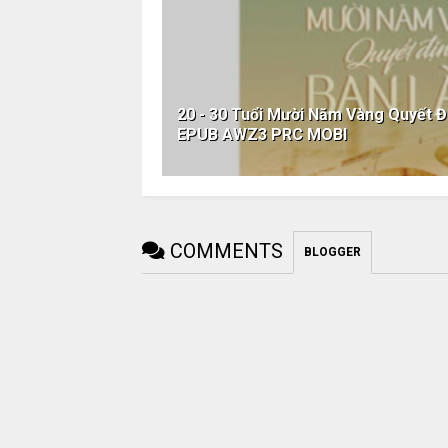
20 - 30 Tuổi Mười Năm Vàng Quyết Đ
EPUB AWZ3 PRC MOBI
COMMENTS
BLOGGER