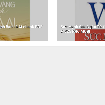
ịnh Bạn Là Ai ebook PDF
Sức Mạnh Của Ngôn Từ (
AWZ3 PRC MOBI