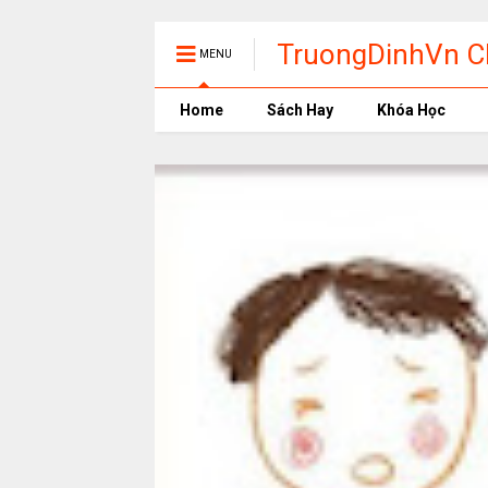
TruongDinhVn Ch
MENU
phần mềm học t
Home
Sách Hay
Khóa Học