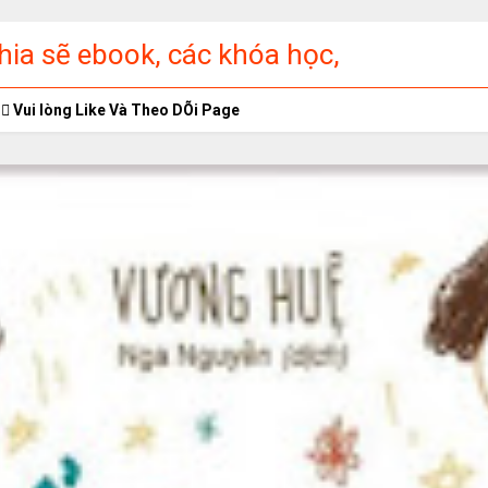
ia sẽ ebook, các khóa học,
ập miễn phí
Vui lòng Like Và Theo DÕi Page