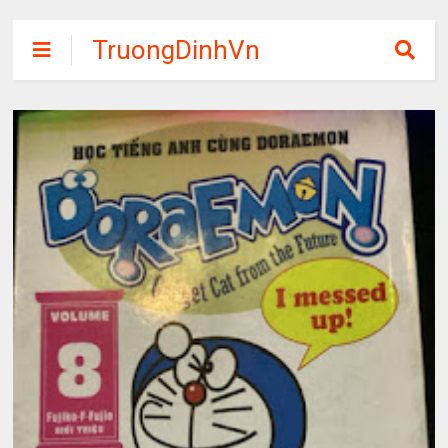
TruongDinhVn
Chia sẽ ebook,
các khóa học,
phần mềm học
tập miễn phí