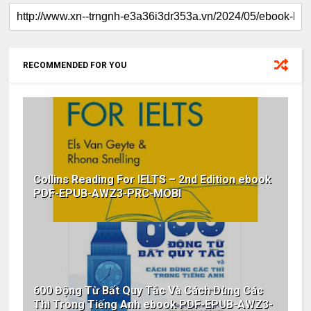
RECOMMENDED FOR YOU
Collins Reading For IELTS – 2nd Edition ebook
PDF-EPUB-AWZ3-PRC-MOBI
600 Động Từ Bất Quy Tắc Và Cách Dùng Các
Thì Trong Tiếng Anh ebook PDF-EPUB-AWZ3-