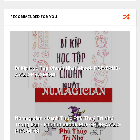
RECOMMENDED FOR YOU
Bí Kíp Học Tập Chuẩn Nhật ebook PDF-EPUB-
AWZ3-PRC-MOBI
Numagician - Đánh Thức Phù Thuỷ Trí Nhớ
Trong Bạn - FuSuSu ebook PDF-EPUB-AWZ3-
PRC-MOBI