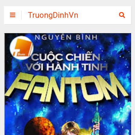
TruongDinhVn
Chia sẽ ebook,
các khóa học,
phần mềm học
tập miễn phí