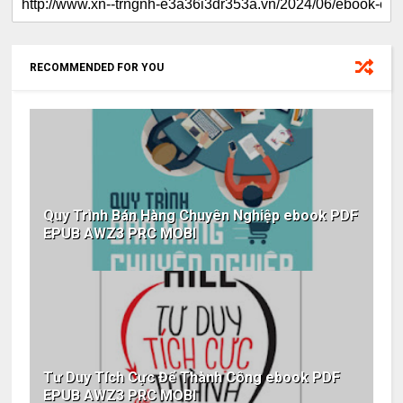
RECOMMENDED FOR YOU
Quy Trình Bán Hàng Chuyên Nghiệp ebook PDF
EPUB AWZ3 PRC MOBI
Tư Duy Tích Cực Để Thành Công ebook PDF
EPUB AWZ3 PRC MOBI