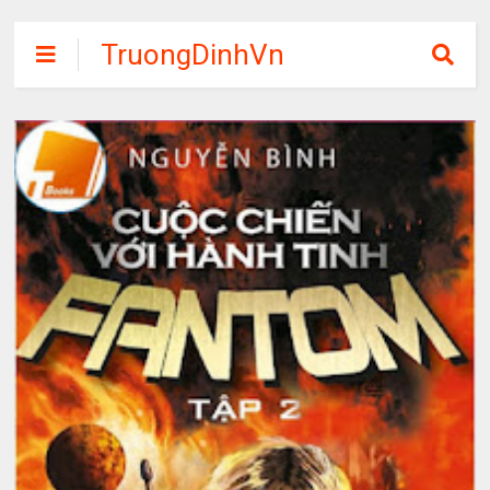
TruongDinhVn
Chia sẽ ebook,
các khóa học,
phần mềm học
tập miễn phí