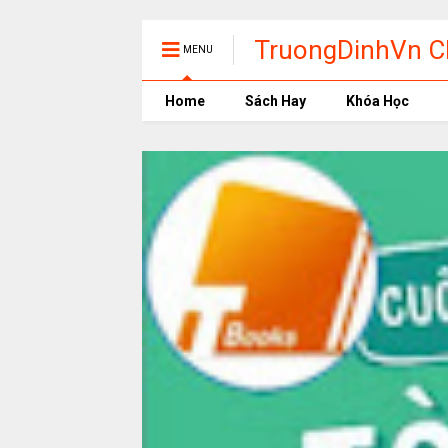
TruongDinhVn Ch
MENU
phần mềm học t
Home
Sách Hay
Khóa Học