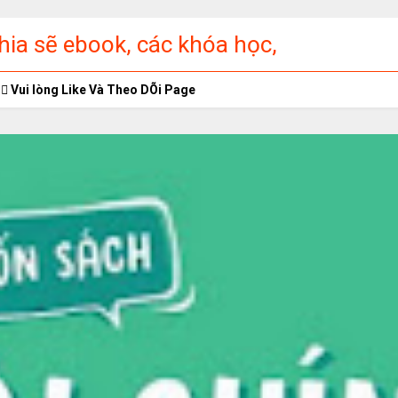
ia sẽ ebook, các khóa học,
ập miễn phí
Vui lòng Like Và Theo DÕi Page