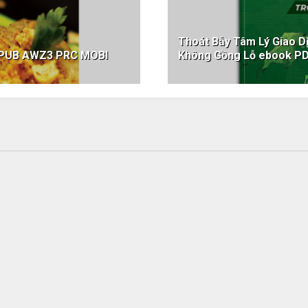
Thoát Bẫy Tâm Lý Giao D
EPUB AWZ3 PRC MOBI
Không Gồng Lỗ ebook P