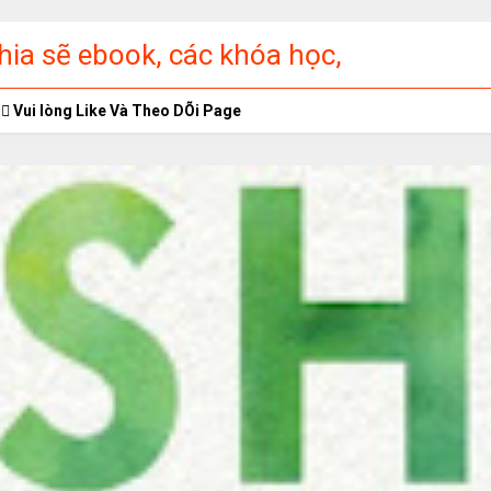
ia sẽ ebook, các khóa học,
ập miễn phí
Vui lòng Like Và Theo DÕi Page