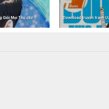
g Giỏi Mọi Thứ cbz
Download truyện tranh U