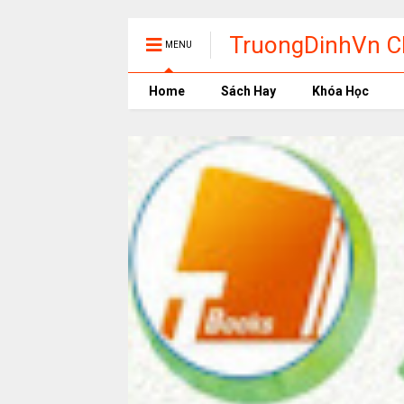
TruongDinhVn Ch
MENU
phần mềm học t
Home
Sách Hay
Khóa Học