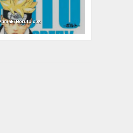
zumaki Boruto cbz