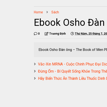
Home
Sách
Ebook Osho Đàn 
0
Trương Định
Thứ Năm, 25 tháng 7, 2
Ebook Osho Đàn ông – The Book of Men P
Vắc-Xin MRNA - Cuộc Chinh Phục Đại D
Đừng Ốm - Bí Quyết Sống Khỏe Trong 
Hãy Biến Thức Ăn Thành Liều Thuốc D