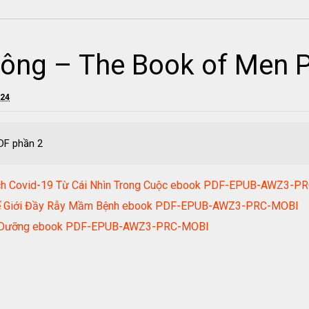
ông – The Book of Men 
024
DF phần 2
ịch Covid-19 Từ Cái Nhìn Trong Cuộc ebook PDF-EPUB-AWZ3-P
Thế Giới Đầy Rẫy Mầm Bệnh ebook PDF-EPUB-AWZ3-PRC-MOBI
inh Dưỡng ebook PDF-EPUB-AWZ3-PRC-MOBI