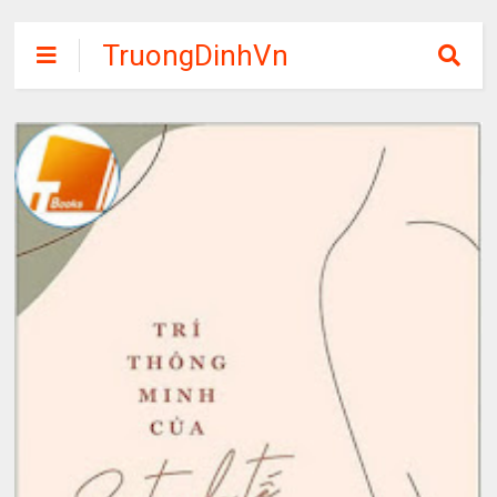
TruongDinhVn
Chia sẽ ebook,
các khóa học,
phần mềm học
tập miễn phí