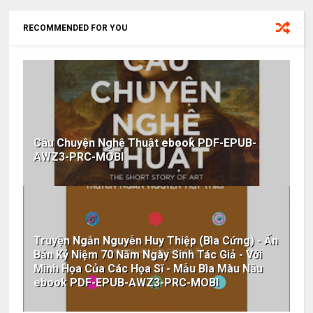
RECOMMENDED FOR YOU
Câu Chuyện Nghệ Thuật ebook PDF-EPUB-
AWZ3-PRC-MOBI
Truyện Ngắn Nguyễn Huy Thiệp (Bìa Cứng) - Ấn
Bản Kỷ Niệm 70 Năm Ngày Sinh Tác Giả - Với
Minh Họa Của Các Họa Sĩ - Mẫu Bìa Màu Nâu
ebook PDF-EPUB-AWZ3-PRC-MOBI