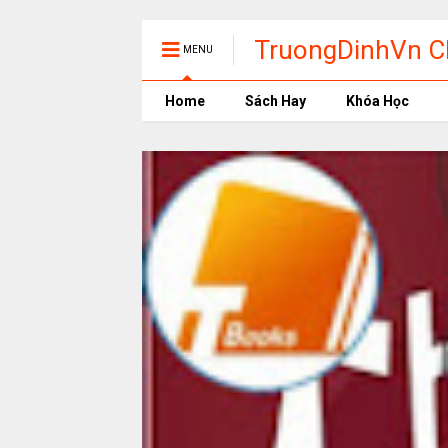
TruongDinhVn Ch
MENU
phần mềm học t
Home
Sách Hay
Khóa Học