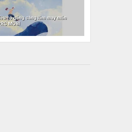
hiều cố gắng càng lắm may mắn
PRC MOBI