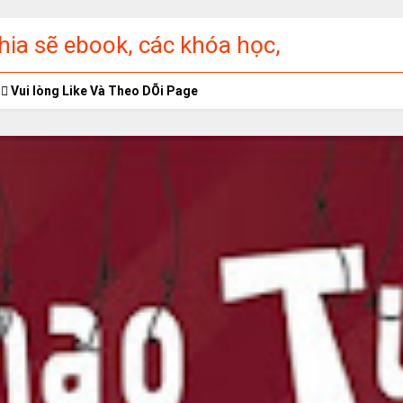
ia sẽ ebook, các khóa học,
ập miễn phí
Vui lòng Like Và Theo DÕi Page