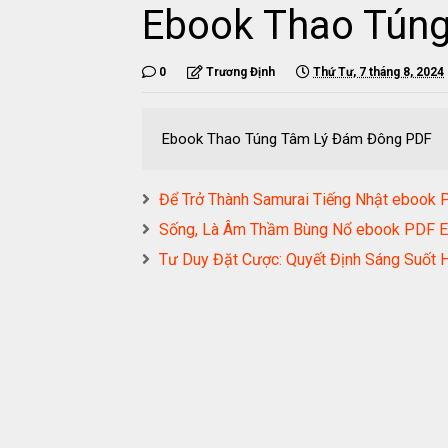
Ebook Thao Tún
0
Trương Định
Thứ Tư, 7 tháng 8, 2024
Ebook Thao Túng Tâm Lý Đám Đông PDF
Để Trở Thành Samurai Tiếng Nhật eboo
Sống, Là Âm Thầm Bùng Nổ ebook PDF
Tư Duy Đặt Cược: Quyết Định Sáng Suố