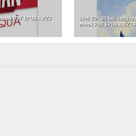
ả ebook PDF EPUB AWZ3
Sách 20 - 30 tuổi càng n
ebook PDF EPUB AWZ3 