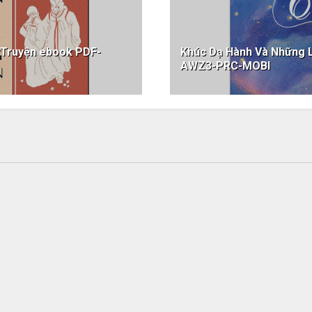
 Truyện ebook PDF-
Khúc Dạ Hành Và Những 
AWZ3-PRC-MOBI