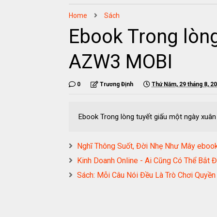
Home
Sách
Ebook Trong lòn
AZW3 MOBI
0
Trương Định
Thứ Năm, 29 tháng 8, 2
Ebook Trong lòng tuyết giấu một ngày xu
Nghĩ Thông Suốt, Đời Nhẹ Như Mây eb
Kinh Doanh Online - Ai Cũng Có Thể B
Sách: Mỗi Câu Nói Đều Là Trò Chơi Qu