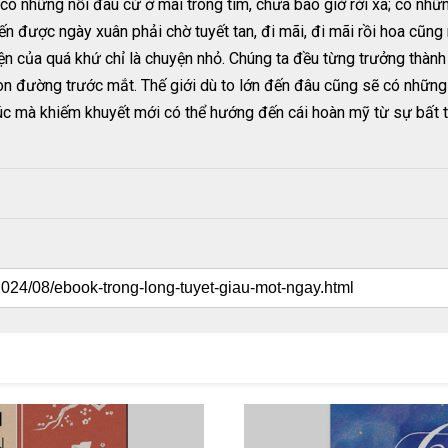
 có những nỗi đau cứ ở mãi trong tim, chưa bao giờ rời xa; có nh
được ngày xuân phải chờ tuyết tan, đi mãi, đi mãi rồi hoa cũng nở
uyện của quá khứ chỉ là chuyện nhỏ. Chúng ta đều từng trưởng thàn
 con đường trước mắt. Thế giới dù to lớn đến đâu cũng sẽ có những
úc mà khiếm khuyết mới có thể hướng đến cái hoàn mỹ từ sự bất t