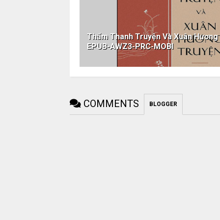
Thẩm Thanh Truyện Và Xuân Hương
EPUB-AWZ3-PRC-MOBI
COMMENTS
BLOGGER