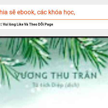
ia sẽ ebook, các khóa học,
ập miễn phí
Vui lòng Like Và Theo DÕi Page