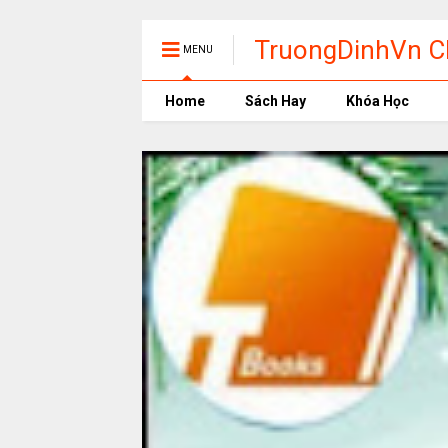
TruongDinhVn Ch
MENU
phần mềm học t
Home
Sách Hay
Khóa Học