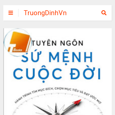
TruongDinhVn
Chia sẽ ebook,
các khóa học,
phần mềm học
tập miễn phí