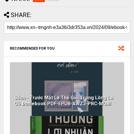
SHARE:
RECOMMENDED FOR YOU
Sách - Trước Mặt Là Thế Giới Trong Lòng Là
Cô Đơn ebook PDF-EPUB-AWZ3-PRC-MOBI