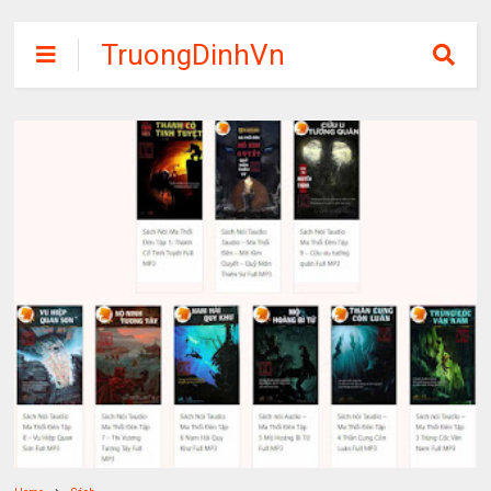
TruongDinhVn
Chia sẽ ebook,
các khóa học,
phần mềm học
tập miễn phí