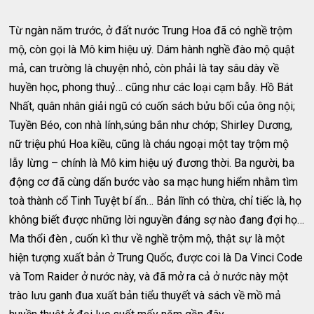
Từ ngàn năm trước, ở đất nước Trung Hoa đã có nghề trộm
mộ, còn gọi là Mô kim hiệu uý. Dám hành nghề đào mộ quật
mả, can trường là chuyện nhỏ, còn phải là tay sâu dày về
huyền học, phong thuỷ… cũng như các loại cạm bẫy. Hồ Bát
Nhất, quân nhân giải ngũ có cuốn sách bửu bối của ông nội;
Tuyền Béo, con nhà lính,súng bắn như chớp; Shirley Dương,
nữ triệu phú Hoa kiều, cũng là cháu ngoại một tay trộm mộ
lẫy lừng – chính là Mô kim hiệu uý đương thời. Ba người, ba
động cơ đã cùng dấn bước vào sa mạc hung hiểm nhằm tìm
toà thành cổ Tinh Tuyệt bí ẩn… Bản lĩnh có thừa, chỉ tiếc là, họ
không biết được những lời nguyền đáng sợ nào đang đợi họ…
Ma thổi đèn , cuốn kì thư về nghề trộm mộ, thật sự là một
hiện tượng xuất bản ở Trung Quốc, được coi là Da Vinci Code
và Tom Raider ở nước này, và đã mở ra cả ở nước này một
trào lưu ganh đua xuất bản tiểu thuyết và sách về mồ mả