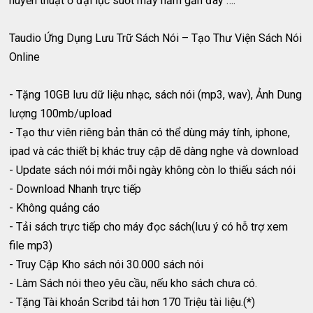
huyền thuật ở đại lục suốt mấy năm gần đây ….
Taudio Ứng Dụng Lưu Trữ Sách Nói – Tạo Thư Viện Sách Nói
Online
- Tặng 10GB lưu dữ liệu nhạc, sách nói (mp3, wav), Ảnh Dung
lượng 100mb/upload
- Tạo thư viên riêng bản thân có thể dùng máy tính, iphone,
ipad và các thiết bị khác truy cập dẽ dàng nghe và download
- Update sách nói mới mỗi ngày không còn lo thiếu sách nói
- Download Nhanh trực tiếp
- Không quảng cáo
- Tải sách trực tiếp cho máy đọc sách(lưu ý có hỗ trợ xem
file mp3)
- Truy Cập Kho sách nói 30.000 sách nói
- Làm Sách nói theo yêu cầu, nếu kho sách chưa có.
- Tặng Tài khoản Scribd tải hơn 170 Triệu tài liệu.(*)