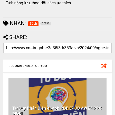
- Tính năng lưu, theo dõi sách ưa thích
NHÃN:
Sách
30797
SHARE:
RECOMMENDED FOR YOU
Tư Duy Phản Biện ebook PDF EPUB AWZ3 PRC
MOBI