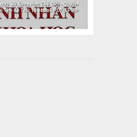
ược Sử Khoa Học Thế Giới - Quyển
uối Thế Kỷ Thứ 18 ebook PDF-EPUB-