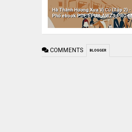
Hà Thành Hương Xưa Vị Cũ (Tập 2) 
Phố ebook PDF-EPUB-AWZ3-PRC-M
COMMENTS
BLOGGER