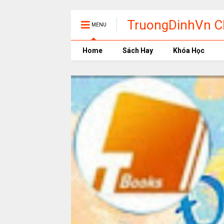
TruongDinhVn Ch
MENU
phần mềm học t
Home
Sách Hay
Khóa Học