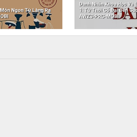
Danh Nhân Khoa Học Và L
- Món Ngon Từ Làng Ra
1: Từ Thời Cổ Đại Đến C
OBI
AWZ3-PRC-MOBI