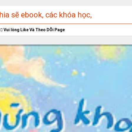
ia sẽ ebook, các khóa học,
ập miễn phí
Vui lòng Like Và Theo DÕi Page