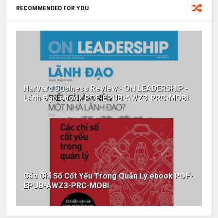
RECOMMENDED FOR YOU
Harvard Business Review - ON LEADERSHIP -
Lãnh Đạo ebook PDF-EPUB-AWZ3-PRC-MOBI
Các Chỉ Số Cốt Yếu Trong Quản Lý ebook PDF-
EPUB-AWZ3-PRC-MOBI