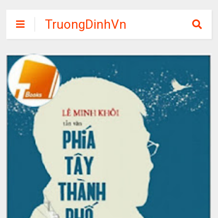
TruongDinhVn
Chia sẽ ebook,
các khóa học,
phần mềm học
tập miễn phí