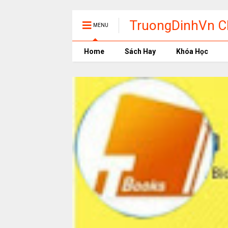
TruongDinhVn Ch
MENU
phần mềm học t
Home
Sách Hay
Khóa Học