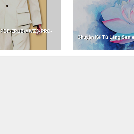
k PDF-EPUB-AWZ3-PRC-
Chuyện Kể Từ Làng Sen