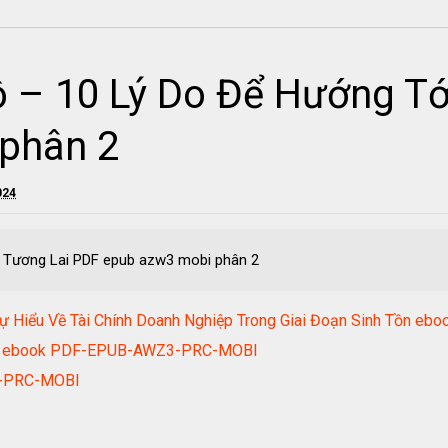
ộ – 10 Lý Do Để Hướng Tớ
phân 2
024
i Tương Lai PDF epub azw3 mobi phân 2
 Sự Hiểu Về Tài Chính Doanh Nghiệp Trong Giai Đoạn Sinh Tồ
 4.0 ebook PDF-EPUB-AWZ3-PRC-MOBI
3-PRC-MOBI