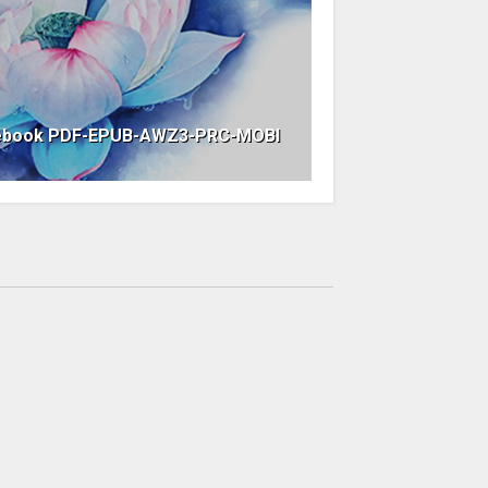
 ebook PDF-EPUB-AWZ3-PRC-MOBI