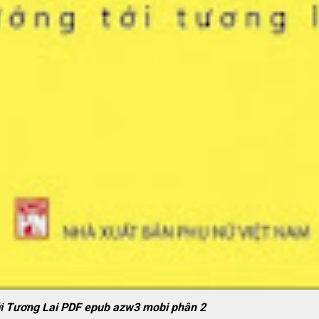
i Tương Lai PDF epub azw3 mobi phân 2