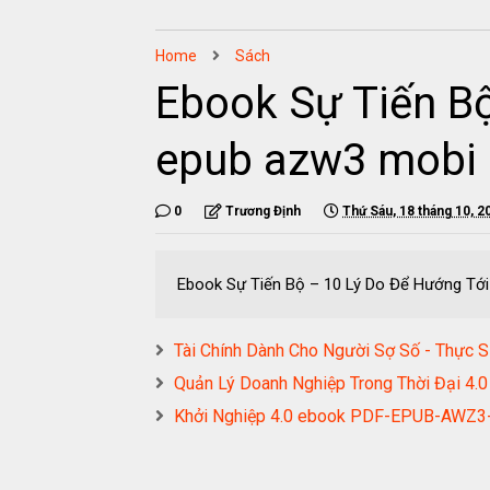
Home
Sách
Ebook Sự Tiến B
epub azw3 mobi 
0
Trương Định
Thứ Sáu, 18 tháng 10, 2
Ebook Sự Tiến Bộ – 10 Lý Do Để Hướng Tớ
Tài Chính Dành Cho Người Sợ Số - Thực
Quản Lý Doanh Nghiệp Trong Thời Đại
Khởi Nghiệp 4.0 ebook PDF-EPUB-AWZ