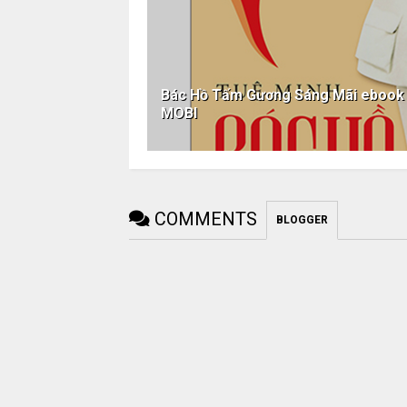
Bác Hồ Tấm Gương Sáng Mãi eboo
MOBI
COMMENTS
BLOGGER