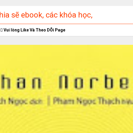
ia sẽ ebook, các khóa học,
ập miễn phí
Vui lòng Like Và Theo DÕi Page