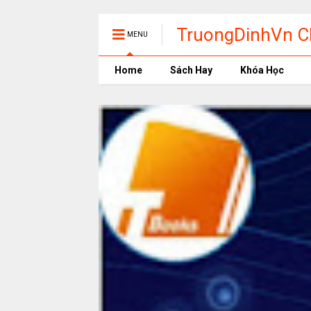
TruongDinhVn Ch
MENU
phần mềm học t
Home
Sách Hay
Khóa Học