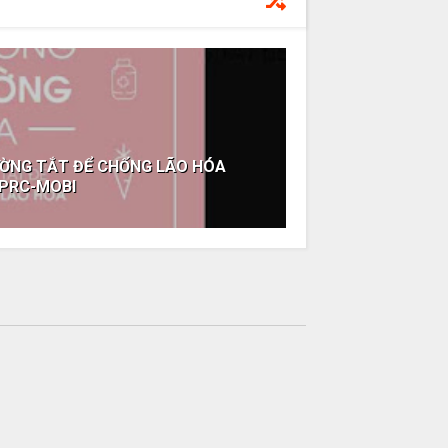
ƯỜNG TẮT ĐỂ CHỐNG LÃO HÓA
-PRC-MOBI