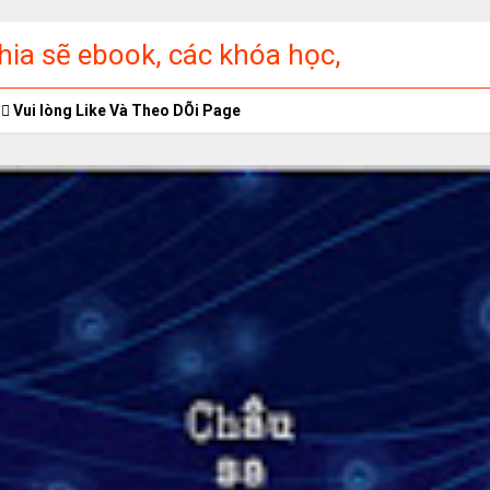
ia sẽ ebook, các khóa học,
ập miễn phí
Vui lòng Like Và Theo DÕi Page