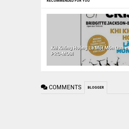
RECOMMENDED FOR YOU
Khi Khủng Hoảng Là Một Món Quà 
PRC-MOBI
COMMENTS
BLOGGER