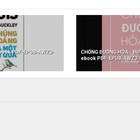
ebook PDF-EPUB-AWZ3-
CHỐNG ĐƯỜNG HÓA - Đ
ebook PDF-EPUB-AWZ3