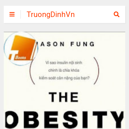
TruongDinhVn
Chia sẽ ebook,
các khóa học,
phần mềm học
tập miễn phí