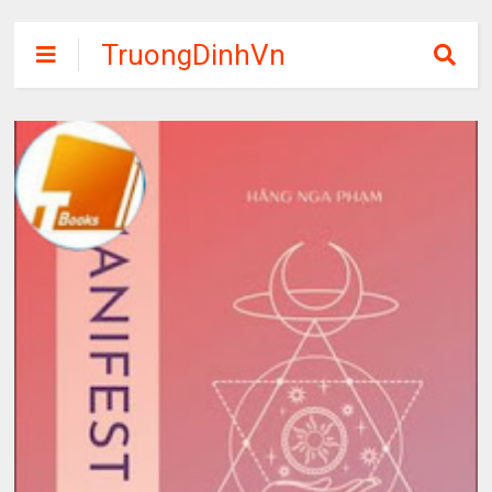
TruongDinhVn
Chia sẽ ebook,
các khóa học,
phần mềm học
tập miễn phí