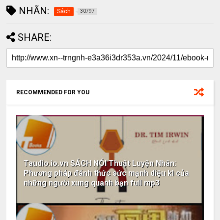
NHÃN:
Sách
30797
SHARE:
RECOMMENDED FOR YOU
Taudio.io.vn SÁCH NÓI Thuật Luyện Nhân:
Phương pháp đánh thức sức mạnh diệu kì của
những người xung quanh bạn full mp3