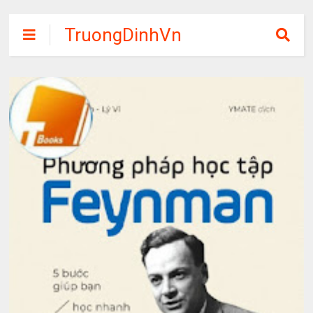
TruongDinhVn
Chia sẽ ebook,
các khóa học,
phần mềm học
tập miễn phí