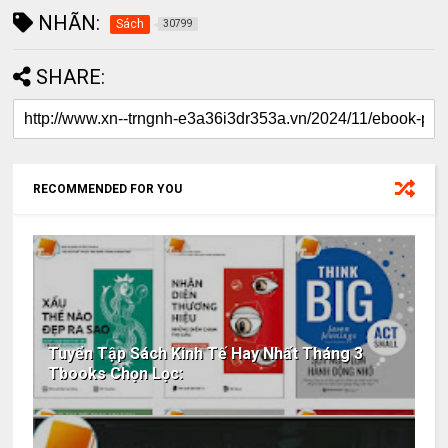
NHÃN:
Sách
30799
SHARE:
RECOMMENDED FOR YOU
Tuyển Tập Sách Kinh Tế Hay Nhất Tháng 3
Tbooks Chọn Lọc: