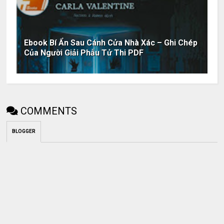
Ebook Bí Ẩn Sau Cánh Cửa Nhà Xác – Ghi Chép
Của Người Giải Phẫu Tử Thi PDF
COMMENTS
BLOGGER