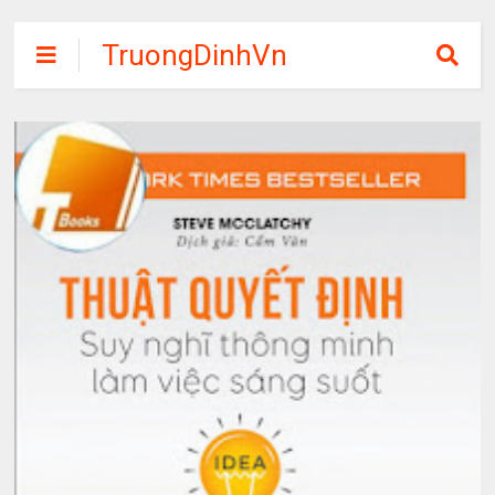
TruongDinhVn
Chia sẽ ebook,
các khóa học,
phần mềm học
tập miễn phí