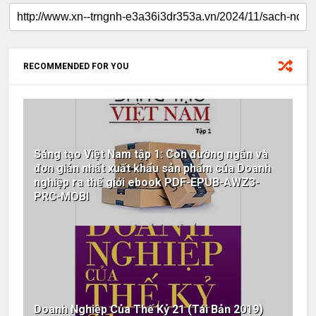
RECOMMENDED FOR YOU
Sáng tạo Việt Nam tập 1: Con đường ngắn và
đơn giản nhất xuất khẩu sản phẩm của Doanh
nghiệp ra thế giới ebook PDF-EPUB-AWZ3-
PRC-MOBI
Doanh Nghiệp Của Thế Kỷ 21 (Tái Bản 2019)