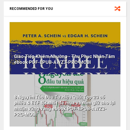
RECOMMENDED FOR YOU
Giao Tiếp Khiêm Nhường - Thu Phục Nhân Tâm
ebook PDF-EPUB-AWZ3-PRC-MOBI
8 Nguyên Tắc Đầu Tư Hiệu Quả: Top 20 cổ
phiếu & ETF tốt nhất để mua và nắm giữ cho lợi
nhuận vững vàng ebook PDF-EPUB-AWZ3-
PRC-MOBI