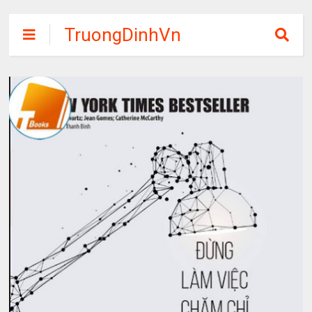
TruongDinhVn
Chia sẽ ebook,
các khóa học,
phần mềm học
tập miễn phí