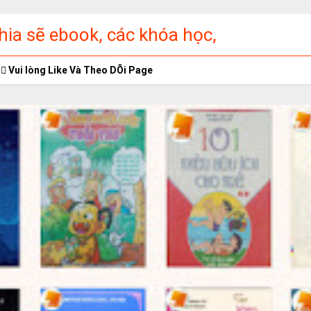
ia sẽ ebook, các khóa học,
ập miễn phí
Vui lòng Like Và Theo DÕi Page