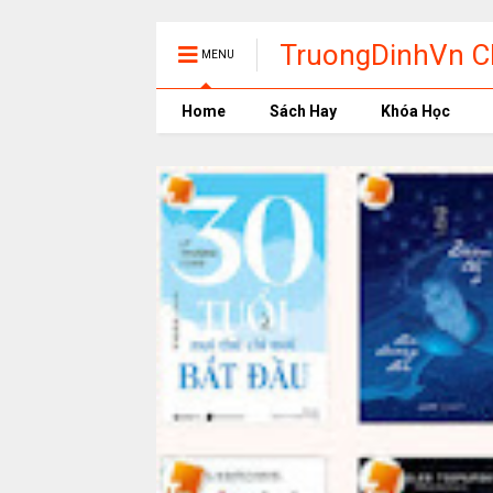
TruongDinhVn Ch
MENU
phần mềm học t
Home
Sách Hay
Khóa Học