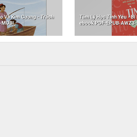
o Và Kim Cương - Trách
Tâm Lý Học Tình Yêu - Bí
-MOBI
ebook PDF-EPUB-AWZ3