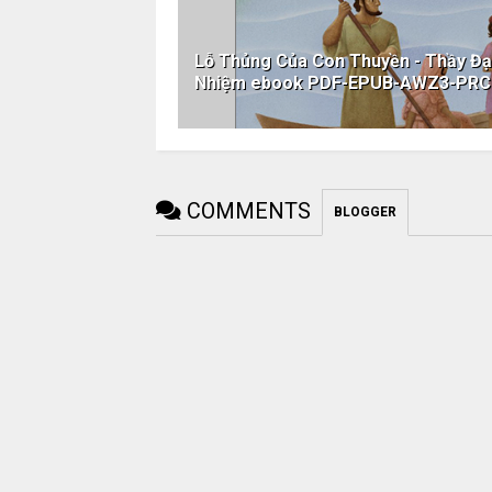
Lỗ Thủng Của Con Thuyền - Thầy Đạ
Nhiệm ebook PDF-EPUB-AWZ3-PRC
COMMENTS
BLOGGER