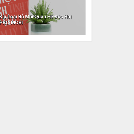
 Kíp Loại Bỏ Mối Quan Hệ Độc Hại
-PRC-MOBI