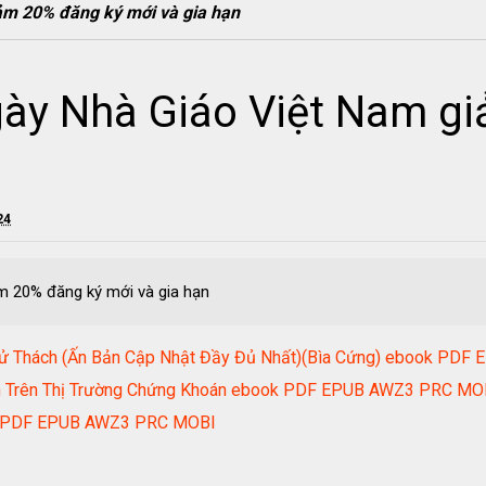
ảm 20% đăng ký mới và gia hạn
gày Nhà Giáo Việt Nam g
24
m 20% đăng ký mới và gia hạn
 Thử Thách (Ấn Bản Cập Nhật Đầy Đủ Nhất)(Bìa Cứng) ebook P
nh Trên Thị Trường Chứng Khoán ebook PDF EPUB AWZ3 PRC MO
ook PDF EPUB AWZ3 PRC MOBI