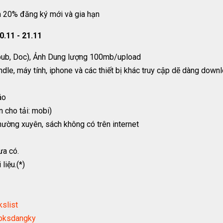
 20% đăng ký mới và gia hạn
0.11 - 21.11
Epub, Doc), Ảnh Dung lượng 100mb/upload
ndle, máy tính, iphone và các thiết bị khác truy cập dẽ dàng down
áo
n cho tải: mobi)
ường xuyên, sách không có trên internet
ưa có.
liệu.(*)
kslist
ooksdangky