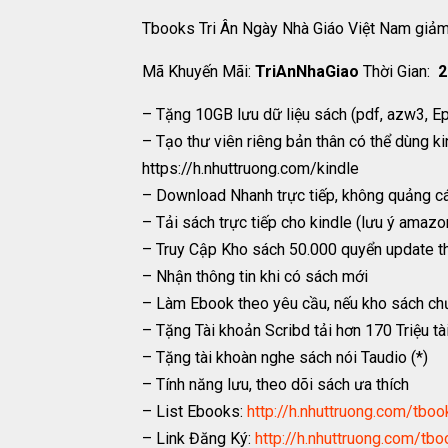
Tbooks Tri Ân Ngày Nhà Giáo Việt Nam giảm
Mã Khuyến Mãi:
TriAnNhaGiao
Thời Gian:
2
– Tặng 10GB lưu dữ liệu sách (pdf, azw3, 
– Tạo thư viên riêng bản thân có thể dùng ki
https://h.nhuttruong.com/kindle
– Download Nhanh trực tiếp, không quảng c
– Tải sách trực tiếp cho kindle (lưu ý amazo
– Truy Cập Kho sách 50.000 quyển update th
– Nhận thông tin khi có sách mới
– Làm Ebook theo yêu cầu, nếu kho sách ch
– Tặng Tài khoản Scribd tải hơn 170 Triệu tài 
– Tặng tài khoàn nghe sách nói Taudio (*)
– Tính năng lưu, theo dõi sách ưa thích
– List Ebooks:
http://h.nhuttruong.com/tboo
– Link Đăng Ký:
http://h.nhuttruong.com/tb