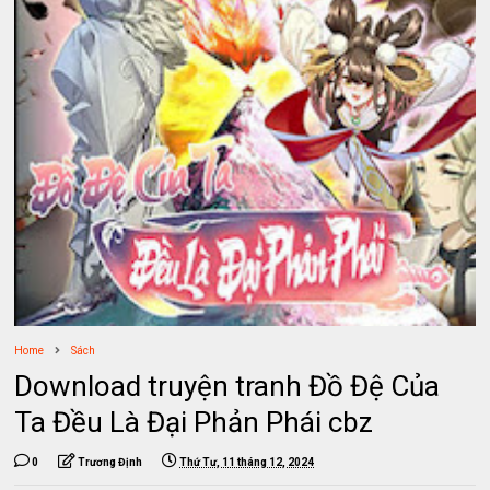
Home
Sách
Download truyện tranh Đồ Đệ Của
Ta Đều Là Đại Phản Phái cbz
0
Trương Định
Thứ Tư, 11 tháng 12, 2024