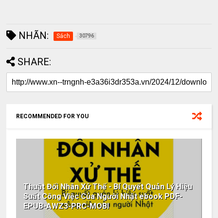
NHÃN:
Sách
30796
SHARE:
RECOMMENDED FOR YOU
Thuật Đối Nhân Xử Thế - Bí Quyết Quản Lý Hiệu
Suất Công Việc Của Người Nhật ebook PDF-
EPUB-AWZ3-PRC-MOBI