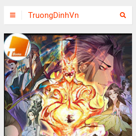
TruongDinhVn
Chia sẽ ebook,
các khóa học,
phần mềm học
tập miễn phí