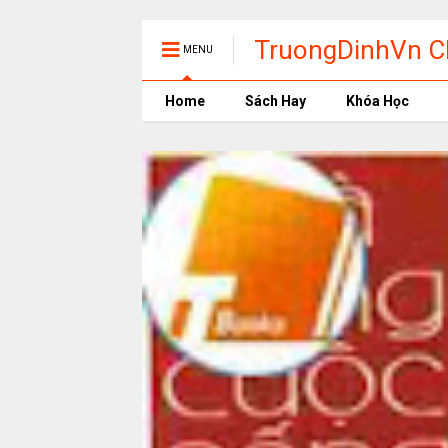
TruongDinhVn Ch
MENU
phần mềm học t
Home
Sách Hay
Khóa Học