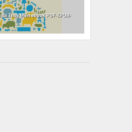
ười Thụy Điển ebook PDF-EPUB-