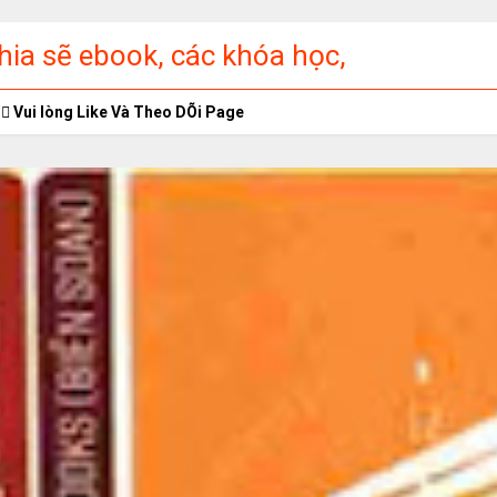
ia sẽ ebook, các khóa học,
ập miễn phí
Vui lòng Like Và Theo DÕi Page