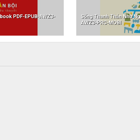
 ebook PDF-EPUB-AWZ3-
Sống Thanh Thản Như Ng
AWZ3-PRC-MOBI