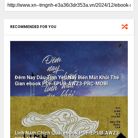
RECOMMENDED FOR YOU
Đêm Nay Dẫu Tình Yêu Này Biến Mất Khỏi Thế
Gian ebook PDF-EPUB-AWZ3-PRC-MOBI
Lĩnh Nam Chích Quái ebook PDF-EPUB-AWZ3-