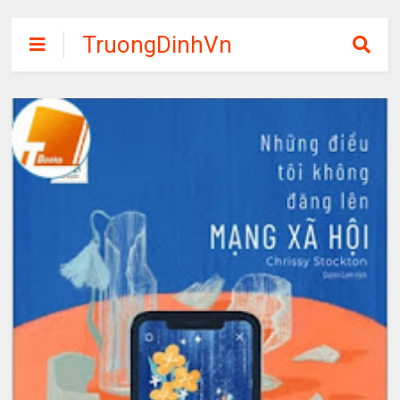
TruongDinhVn
Chia sẽ ebook,
các khóa học,
phần mềm học
tập miễn phí