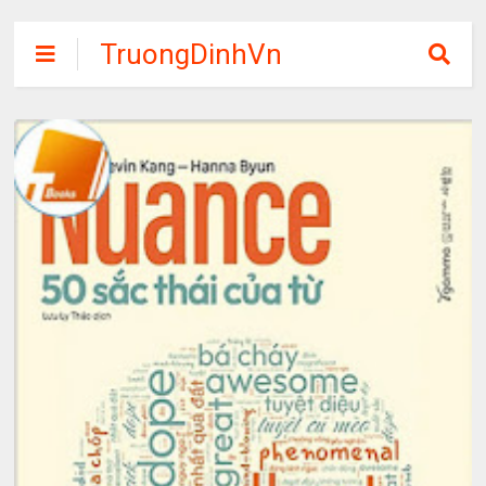
TruongDinhVn
Chia sẽ ebook,
các khóa học,
phần mềm học
tập miễn phí