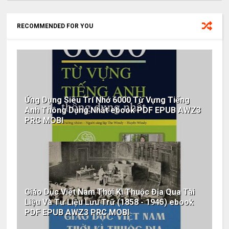
RECOMMENDED FOR YOU
Ứng Dụng Siêu Trí Nhớ 6000 Từ Vựng Tiếng
Anh Thông Dụng Nhất ebook PDF EPUB AWZ3
PRC MOBI
Giáo Dục Việt Nam Thời Kì Thuộc Địa Qua Tài
Liệu Và Tư Liệu Lưu Trữ (1858 - 1945) ebook
PDF EPUB AWZ3 PRC MOBI