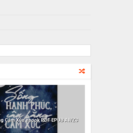
ằng Cảm Xúc ebook PDF EPUB AWZ3