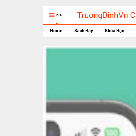
TruongDinhVn Ch
MENU
phần mềm học t
Home
Sách Hay
Khóa Học