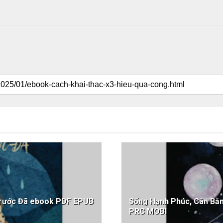
Trước Đã ebook PDF EPUB
Sống Hạnh Phúc, Cân B
PRC MOBI