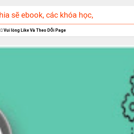
ia sẽ ebook, các khóa học,
ập miễn phí
Vui lòng Like Và Theo DÕi Page