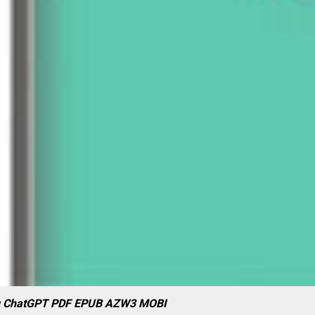
 cụ ChatGPT PDF EPUB AZW3 MOBI