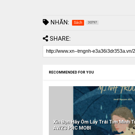
NHÃN:
Sách
30797
SHARE:
RECOMMENDED FOR YOU
Xin Bạn Hãy Ôm Lấy Trái Tim Mình 
AWZ3 PRC MOBI