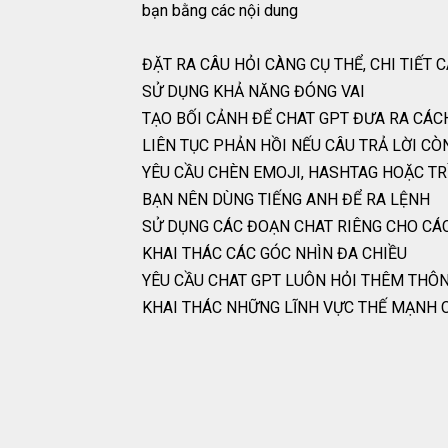
bạn bằng các nội dung
ĐẶT RA CÂU HỎI CÀNG CỤ THỂ, CHI TIẾ
SỬ DỤNG KHẢ NĂNG ĐÓNG VAI
TẠO BỐI CẢNH ĐỂ CHAT GPT ĐƯA RA CÁ
LIÊN TỤC PHẢN HỒI NẾU CÂU TRẢ LỜI 
YÊU CẦU CHÈN EMOJI, HASHTAG HOẶC TR
BẠN NÊN DÙNG TIẾNG ANH ĐỂ RA LỆNH
SỬ DỤNG CÁC ĐOẠN CHAT RIÊNG CHO CÁ
KHAI THÁC CÁC GÓC NHÌN ĐA CHIỀU
YÊU CẦU CHAT GPT LUÔN HỎI THÊM THÔN
KHAI THÁC NHỮNG LĨNH VỰC THẾ MẠNH 