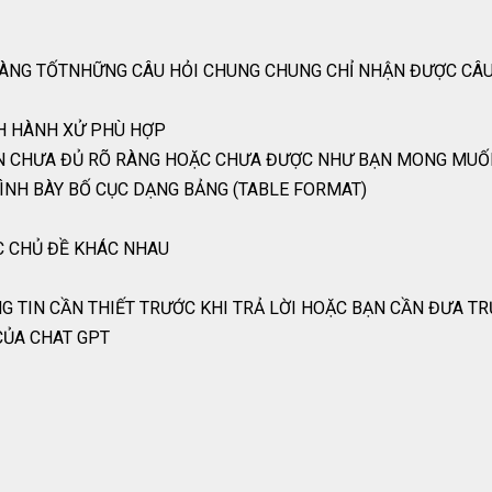
T CÀNG TỐTNHỮNG CÂU HỎI CHUNG CHUNG CHỈ NHẬN ĐƯỢC CÂU
CH HÀNH XỬ PHÙ HỢP
CÒN CHƯA ĐỦ RÕ RÀNG HOẶC CHƯA ĐƯỢC NHƯ BẠN MONG MU
ÌNH BÀY BỐ CỤC DẠNG BẢNG (TABLE FORMAT)
C CHỦ ĐỀ KHÁC NHAU
G TIN CẦN THIẾT TRƯỚC KHI TRẢ LỜI HOẶC BẠN CẦN ĐƯA T
CỦA CHAT GPT