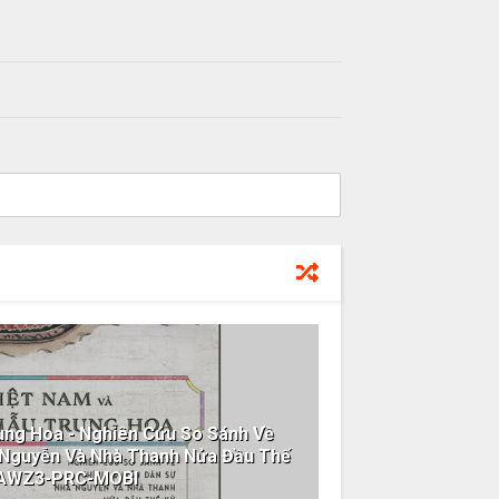
ung Hoa - Nghiên Cứu So Sánh Về
 Nguyễn Và Nhà Thanh Nửa Đầu Thế
-AWZ3-PRC-MOBI