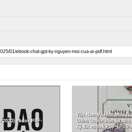
Việt Nam Và Hình Mẫu Tr
n 2020) ebook PDF-
Chính Quyền Dân Sự Nhà
Kỷ Xix ebook PDF-EPUB