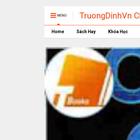
TruongDinhVn Ch
MENU
phần mềm học t
Home
Sách Hay
Khóa Học