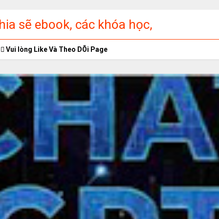
ia sẽ ebook, các khóa học,
ập miễn phí
Vui lòng Like Và Theo DÕi Page