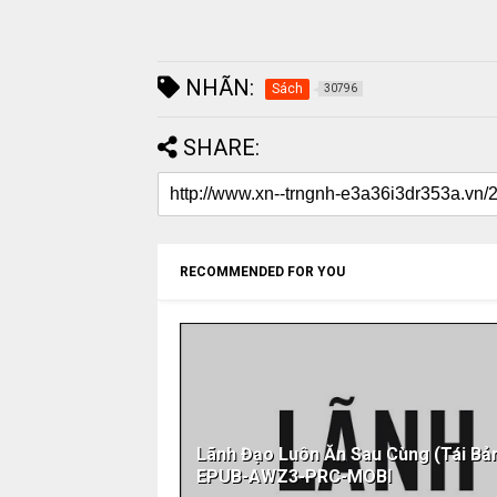
NHÃN:
Sách
30796
SHARE:
RECOMMENDED FOR YOU
Lãnh Đạo Luôn Ăn Sau Cùng (Tái Bả
EPUB-AWZ3-PRC-MOBI