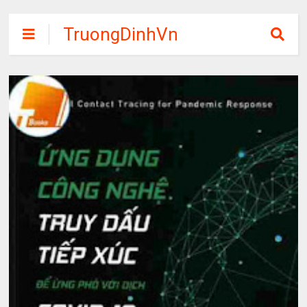
TruongDinhVn
Chia sẽ ebook,
các khóa học,
phần mềm học
tập miễn phí