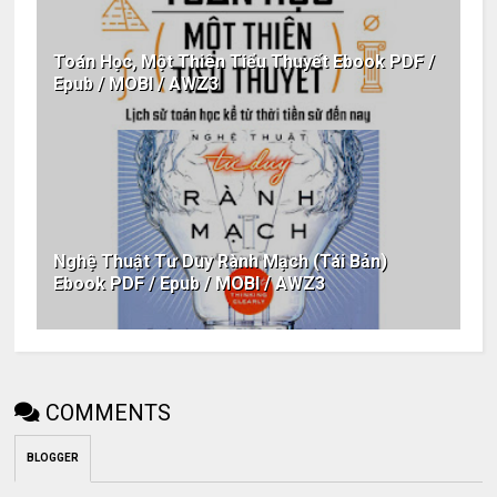
Toán Học, Một Thiên Tiểu Thuyết Ebook PDF /
Epub / MOBI / AWZ3
Nghệ Thuật Tư Duy Rành Mạch (Tái Bản)
Ebook PDF / Epub / MOBI / AWZ3
COMMENTS
BLOGGER