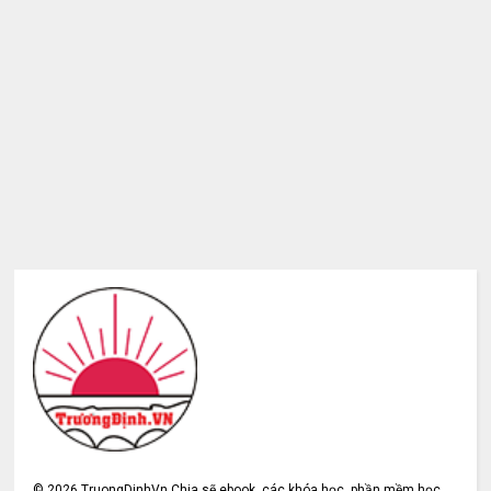
©
2026
TruongDinhVn Chia sẽ ebook, các khóa học, phần mềm học