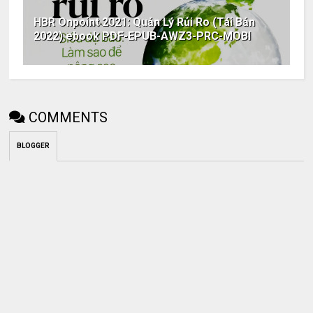
HBR Onpoint 2021: Quản Lý Rủi Ro (Tái Bản
2022) ebook PDF-EPUB-AWZ3-PRC-MOBI
COMMENTS
BLOGGER