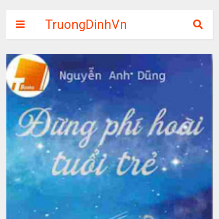
TruongDinhVn
Chia sẽ ebook,
các khóa học,
phần mềm học
tập miễn phí